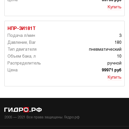
69766 руб
Купить
НПР-3И181Т
3
180
пневматический
10
ручной
99971 руб
Купить
2005 —
2021
Все права защищены. Гидро.рф