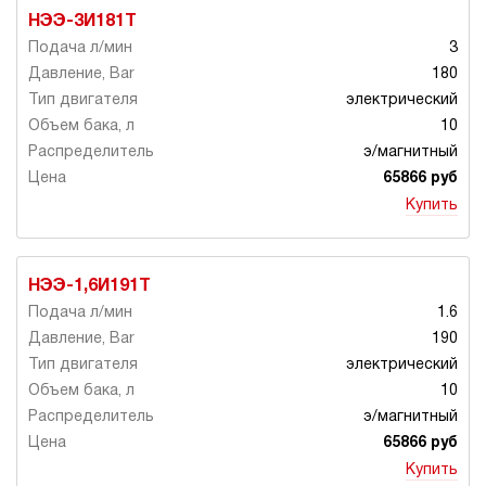
НЭЭ-3И181Т
3
180
электрический
10
э/магнитный
65866 руб
Купить
НЭЭ-1,6И191Т
1.6
190
электрический
10
э/магнитный
65866 руб
Купить