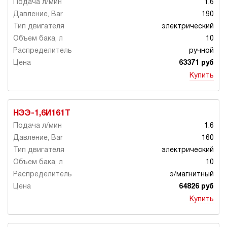
1.6
190
электрический
10
ручной
63371 руб
Купить
НЭЭ-1,6И161Т
1.6
160
электрический
10
э/магнитный
64826 руб
Купить