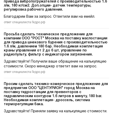
привода вибропогружателей c производительностью 1.6
л/м, 180 кг/см2. Доп.опции- датчик температуры,
регулировка рабочего давления.
Благодарим Вам за запрос. Ответили вам на емейл.
ответ специалиста Гидро.рф
Просьба сделать техническое предложение для
компании ООО "РОСТ" Москва на поставку маслостанции
для привода шнекового бурения c производительностью
1.6 л/м, давлением 180 бар. Необходимая комплетация
краны управления от 2 до 6 шт, управление по
радиопульту, фильтр с индикатором загрязнения.
Здравствуйте! Получили ваше обращение на калькуляцию
стоимости. Скоро менеджер ответит вам на запрос.
ответ специалиста Гидро.рф
Просим сделать технико-комерческое предложение для
предприятия ООО "ЦЕНТУРИОН" город Москва на
поставку гидростанции для превенторов c
гидравлическим контуром 1.6 литров в минуту, 180 bar.
Необходимая комплетация- дроссель, система
терморегуляции бака.
Здравствуйте! Приняли заявку на калькуляцию стоимости.