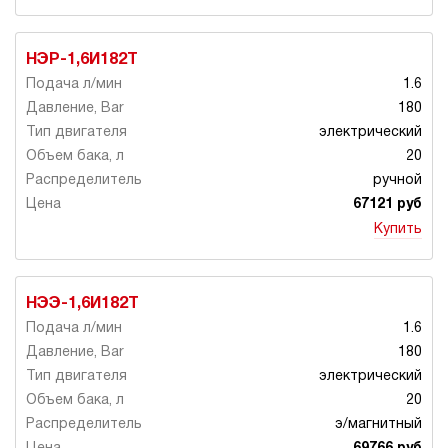
НЭР-1,6И182Т
1.6
180
электрический
20
ручной
67121 руб
Купить
НЭЭ-1,6И182Т
1.6
180
электрический
20
э/магнитный