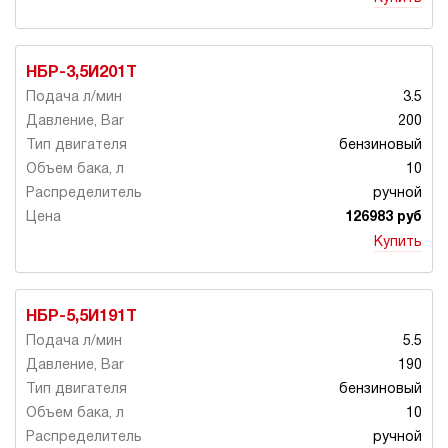
НБР-3,5И201Т
3.5
200
бензиновый
10
ручной
126983 руб
Купить
НБР-5,5И191Т
5.5
190
бензиновый
10
ручной