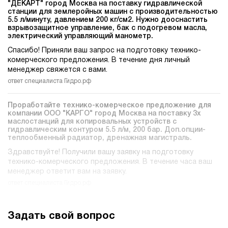
"ДЕКАРТ" город Москва на поставку гидравлической
станции для землеройных машин c производительностью
5.5 л/минуту, давлением 200 кг/см2. Нужно дооснастить
взрывозащитное управление, бак с подогревом масла,
электрический управляющий манометр.
Спасибо! Приняли ваш запрос на подготовку технико-
комерческого предложения. В течение дня личный
менеджер свяжется с вами.
ответ специалиста Гидро.рф
Проработайте технико-комерческое предложение для
компании ООО "КАРГО" город Москва на поставку 3х
маслостанций для копировальных устройств c
гидравлическим контуром 5.5 л/м, 200 бар. Доп.опции-
теплообменный радиатор, дренажная магистраль.
Здравствуйте! Получили вашу заявку на подготовку
технико-комерческого предложения. В течение часа ваш
менеджер ответит вам на заявку.
ответ специалиста Гидро.рф
Задать свой вопрос