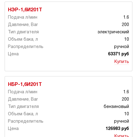
НЭР-1,6И201Т
1.6
200
электрический
10
ручной
63371 руб
Купить
НБР-1,6И201Т
1.6
200
бензиновый
10
ручной
126983 руб
Купить