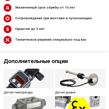
ручной
Увеличенный срок службы от 10 лет
3
Маслостанция с электроприводом НЭР-3И191Т
Сопровождение при монтаже и пусконаладке
62 375 руб
Купить
Гарантия до 5 лет
3
190
электрический
Техническое решение специально под вас
10
ручной
4.3
Дополнительные опции
Маслостанция с электроприводом НЭР-3И201Т
62 375 руб
Купить
3
200
электрический
10
Датчик температуры
Датчик уровня
ручной
Хит продаж
5