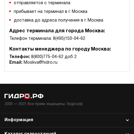
отправляется с терминала
Маслостанция с электроприводом НЭР-4,5И161Т
прибывает на терминал в г. Москва
63 875 руб
Купить
доставка до адреса получения в г. Москва
4.5
160
Адрес терминала для города Москва:
электрический
10
Телефон терминала: 8(495)150-04-62
ручной
Контакты менеджера по городу Москва:
Телефон:
8(800)775-04-62 доб 2
4.5
Email:
Moskva@hidro.ru
Маслостанция с электроприводом НЭР-4,5И181Т
63 875 руб
Купить
4.5
180
электрический
10
ручной
2005 —
2021
Все права защищены. Гидро.рф
3.8
Информация
Маслостанция с электроприводом НЭР-4,5И191Т
63 875 руб
Купить