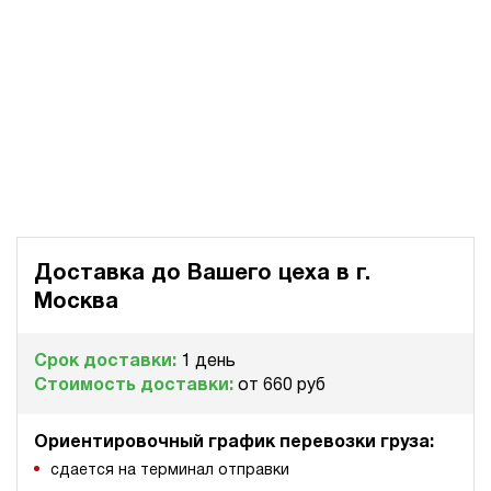
э/магнитный
Хит продаж
5
Маслостанция с электроприводом НЭР-3И241Т
63 875 руб
67 069 руб
Купить
-5%
3
240
электрический
10
ручной
3.3
Доставка до Вашего цеха в
г.
Маслостанция с электроприводом НЭР-3И251Т
Москва
63 875 руб
Купить
3
Срок доставки:
1 день
250
Стоимость доставки:
от 660 руб
электрический
10
ручной
Ориентировочный график перевозки груза:
сдается на терминал отправки
3.9