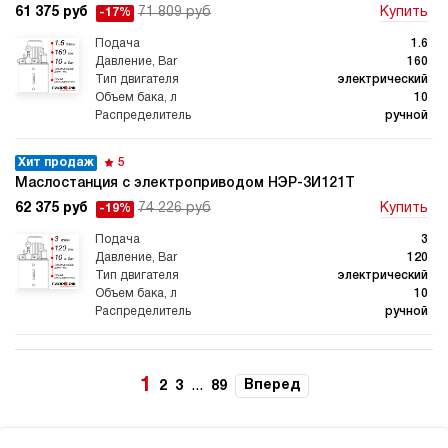
61 375 руб
71 809 руб
Купить
-17%
1.6
160
электрический
10
ручной
Хит продаж
5
Маслостанция с электроприводом НЭР-3И121Т
62 375 руб
74 226 руб
Купить
-19%
3
120
электрический
10
ручной
3.9
Маслостанция с электроприводом НЭР-3И141Т
1
...
Вперед
2
3
89
62 375 руб
Купить
3