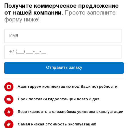
140
Получите коммерческое предложение
электрический
10
от нашей компании.
Просто заполните
ручной
форму ниже!
Хит продаж
5
Маслостанция с электроприводом НЭР-3И161Т
62 375 руб
70 484 руб
Купить
-13%
3
160
электрический
Отправить заявку
10
ручной
3.8
Адаптируем комплектацию под Ваши потребности
Маслостанция с электроприводом НЭР-3И181Т
62 375 руб
Купить
Срок поставки гидростанции всего 3 дня
3
Безотказность в сложнейших условиях эксплуатации
180
электрический
10
Самая низкая стоимость эксплуатации!