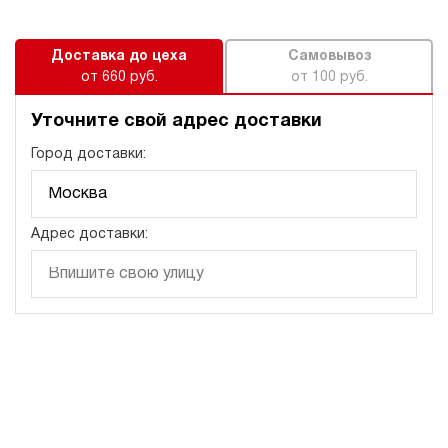
120
электрический
10
Доставка до цеха
Самовывоз
э/магнитный
от 660 руб.
от 100 руб.
4.9
Уточните свой адрес доставки
Маслостанция с электроприводом НЭЭ-1,6И141Т
63 830 руб
Купить
Город доставки:
1.6
140
электрический
Адрес доставки:
10
э/магнитный
4.6
Маслостанция с электроприводом НЭЭ-1,6И161Т
63 830 руб
Купить
1.6
160
электрический
10