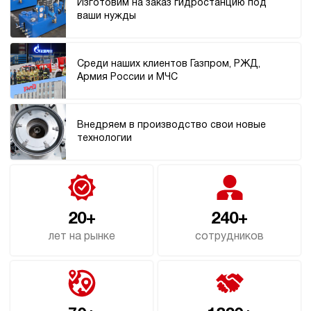
Изготовим на заказ гидростанцию под
3
ваши нужды
Маслостанция с электроприводом НЭР-1,6И241Т
62 375 руб
Купить
Среди наших клиентов Газпром, РЖД,
1.6
Армия России и МЧС
240
электрический
10
ручной
Внедряем в производство свои новые
технологии
4.9
Маслостанция с электроприводом НЭР-1,6И251Т
62 375 руб
Купить
1.6
20+
240+
250
электрический
лет на рынке
сотрудников
10
ручной
3.3
Маслостанция с электроприводом НЭР-4,5И121Т