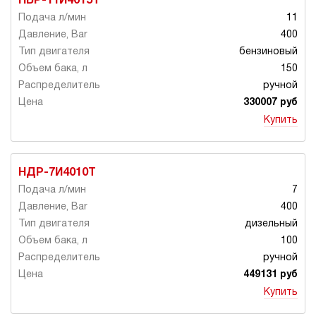
НБР-11И4015Т
11
400
бензиновый
150
ручной
330007 руб
Купить
НДР-7И4010Т
7
400
дизельный
100
ручной
449131 руб
Купить