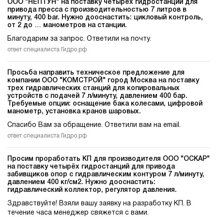
ООО "НЕПТУН" на поставку четырёх гидростанций для
привода пресса c производительностью 7 литров в
минуту, 400 bar. Нужно дооснастить: цикловый контроль,
от 2 до … манометров на станции.
Благодарим за запрос. Ответили на почту.
ответ специалиста Гидро.рф
Просьба направить техническое предложение для
компании ООО "КОМСТРОЙ" город Москва на поставку
трех гидравлических станций для копировальных
устройств c подачей 7 л/минуту, давлением 400 бар.
Требуемые опции: оснащение бака колесами, цифровой
манометр, установка кранов шаровых.
Спасибо Вам за обращение. Ответили вам на email.
ответ специалиста Гидро.рф
Просим проработать КП для производителя ООО "ОСКАР"
на поставку четырёх гидростанций для привода
забивщиков опор c гидравлическим контуром 7 л/минуту,
давлением 400 кг/см2. Нужно дооснастить:
гидравлический коллектор, регулятор давления.
Здравствуйте! Взяли вашу заявку на разработку КП. В
течение часа менеджер свяжется с вами.