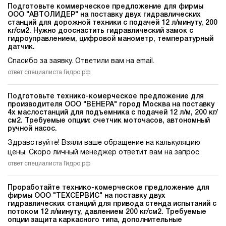
Подготовьте коммерческое предложение для фирмы
ООО "АВТОЛИДЕР" на поставку двух гидравлических
станций для дорожной техники c подачей 12 л/минуту, 200
кг/см2. Нужно дооснастить гидравлический замок с
гидроуправлением, цифровой манометр, температурный
датчик.
Спасибо за заявку. Ответили вам на email.
ответ специалиста Гидро.рф
Подготовьте технико-комерческое предложение для
производителя ООО "ВЕНЕРА" город Москва на поставку
4х маслостанций для подъемника c подачей 12 л/м, 200 кг/
см2. Требуемые опции: счетчик моточасов, автономный
ручной насос.
Здравствуйте! Взяли ваше обращение на калькуляцию
цены. Скоро личный менеджер ответит вам на запрос.
ответ специалиста Гидро.рф
Проработайте технико-комерческое предложение для
фирмы ООО "ТЕХСЕРВИС" на поставку двух
гидравлических станций для привода стенда испытаний c
потоком 12 л/минуту, давлением 200 кг/см2. Требуемые
опции защита каркасного типа, дополнительные