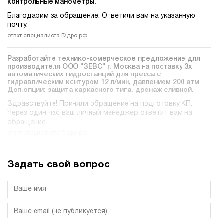
контрольные манометры.
Благодарим за обращение. Ответили вам на указанную
почту.
ответ специалиста Гидро.рф
Разработайте технико-комерческое предложение для
производителя ООО "ЗЕВС" г. Москва на поставку 3х
автоматических гидростанций для пресса c
гидравлическим контуром 12 л/мин, давлением 200 атм.
Доп.опции: защита каркасного типа, дренаж сливной.
Здравствуйте! Приняли обращение на подготовку КП.
Через один час ваш личный менеджер ответит вам на
обращение.
ответ специалиста Гидро.рф
Задать свой вопрос