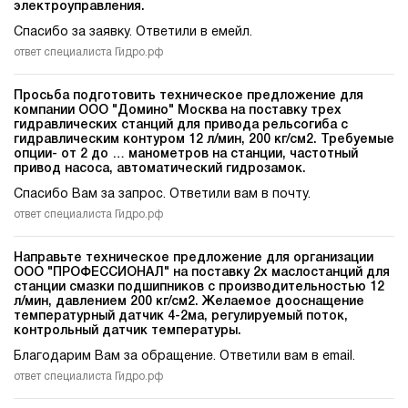
электроуправления.
Спасибо за заявку. Ответили в емейл.
ответ специалиста Гидро.рф
Просьба подготовить техническое предложение для
компании ООО "Домино" Москва на поставку трех
гидравлических станций для привода рельсогиба c
гидравлическим контуром 12 л/мин, 200 кг/см2. Требуемые
опции- от 2 до … манометров на станции, частотный
привод насоса, автоматический гидрозамок.
Спасибо Вам за запрос. Ответили вам в почту.
ответ специалиста Гидро.рф
Направьте техническое предложение для организации
ООО "ПРОФЕССИОНАЛ" на поставку 2х маслостанций для
станции смазки подшипников c производительностью 12
л/мин, давлением 200 кг/см2. Желаемое дооснащение
температурный датчик 4-2ма, регулируемый поток,
контрольный датчик температуры.
Благодарим Вам за обращение. Ответили вам в email.
ответ специалиста Гидро.рф