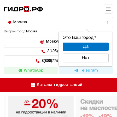
Москва
Выбран город
Москва
Это Ваш город?
Moskva@hidro.ru
Да
8(495)150-04-62
Нет
8(800)775-04-62 доб 2
WhatsApp
Telegram
Каталог гидростанций