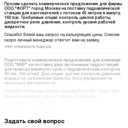
Просим сделать коммерческое предложение для фирмы
ООО "ФОРТ" город Москва на поставку гидравлической
станции для кантователей c потоком 40 литров в минуту,
160 bar. Требуемые опции: контроль циклов работы,
дискретное реле давления, контроль уровня рабочей
жидкости.
Спасибо! Взяли ваш запрос на калькуляцию цены. Совсем
скоро личный менеджер ответит вам на заявку.
ответ специалиста Гидро.рф
Подготовьте коммерческое предложение для компании
ООО "МИР" на поставку двух автономных гидростанций
для привода манипуляторов c гидравлическим контуром
40 л/м, 160 кг/см2. Доп.опции- датчик контроля давления,
индикатор загрязнения фильтра, блок управления на
несколько инструментов.
Спасибо! Взяли ваш запрос на разработку КП. Скоро ваш
личный менеджер ответит вам на обращение.
ответ специалиста Гидро.рф
Задать свой вопрос