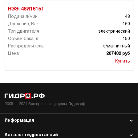
НЭЭ-48И1615Т
48
160
электрический
150
э/магнитный
207482 руб
Купить
2005 —
2021
Все права защищены. Гидро.рф
Информация
Каталог гидростанций