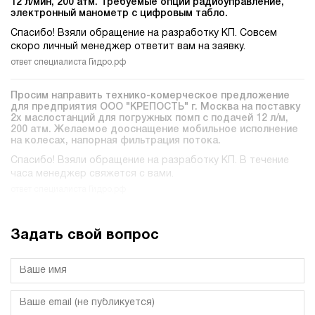
12 л/мин, 200 атм. Требуемые опции радиоуправление,
электронный манометр с цифровым табло.
Спасибо! Взяли обращение на разработку КП. Совсем
скоро личный менеджер ответит вам на заявку.
ответ специалиста Гидро.рф
Просим направить технико-комерческое предложение
для предприятия ООО "КРЕПОСТЬ" г. Москва на поставку
2х маслостанций для погружных помп c подачей 12 л/м,
200 атм. Желаемое дооснащение мобильное исполнение
на колесах, напорная фильтрация потока.
Спасибо! Взяли обращение на разработку КП. В течение
часа менеджер свяжется с вами.
ответ специалиста Гидро.рф
Задать свой вопрос