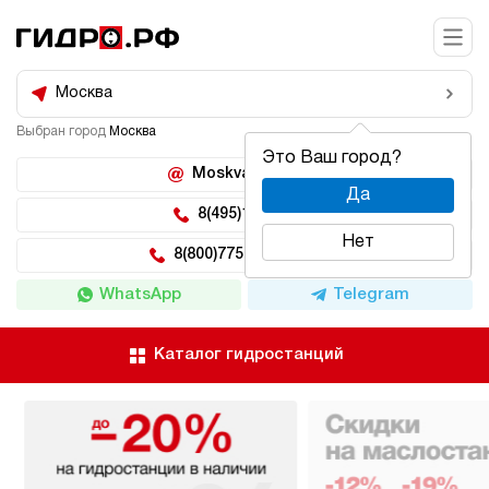
Москва
Выбран город
Москва
Это Ваш город?
Moskva@hidro.ru
Да
8(495)150-04-62
Нет
8(800)775-04-62 доб 2
WhatsApp
Telegram
Каталог гидростанций