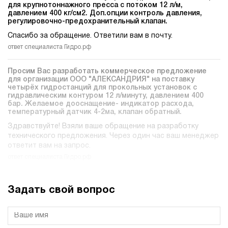
для крупнотоннажного пресса c потоком 12 л/м,
давлением 400 кг/см2. Доп.опции контроль давления,
регулировочно-предохранительный клапан.
Спасибо за обращение. Ответили вам в почту.
ответ специалиста Гидро.рф
Просим Вас разработать коммерческое предложение
для организации ООО "АЛЕКСАНДРИЯ" на поставку
четырёх гидростанций для прокольных установок c
гидравлическим контуром 12 л/минуту, давлением 400
бар. Желаемое дооснащение- индикатор расхода,
температурный датчик 4-2ма, клапан обратный.
Здравствуйте! Взяли ваше обращение на разработку
технического предложения. Через один час ваш менеджер
ответит вам на запрос.
ответ специалиста Гидро.рф
Задать свой вопрос