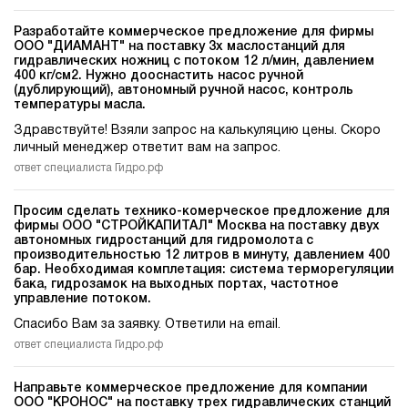
Разработайте коммерческое предложение для фирмы
ООО "ДИАМАНТ" на поставку 3х маслостанций для
гидравлических ножниц c потоком 12 л/мин, давлением
400 кг/см2. Нужно дооснастить насос ручной
(дублирующий), автономный ручной насос, контроль
температуры масла.
Здравствуйте! Взяли запрос на калькуляцию цены. Скоро
личный менеджер ответит вам на запрос.
ответ специалиста Гидро.рф
Просим сделать технико-комерческое предложение для
фирмы ООО "СТРОЙКАПИТАЛ" Москва на поставку двух
автономных гидростанций для гидромолота c
производительностью 12 литров в минуту, давлением 400
бар. Необходимая комплетация: система терморегуляции
бака, гидрозамок на выходных портах, частотное
управление потоком.
Спасибо Вам за заявку. Ответили на email.
ответ специалиста Гидро.рф
Направьте коммерческое предложение для компании
ООО "КРОНОС" на поставку трех гидравлических станций