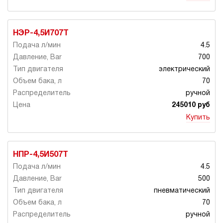
НЭР-4,5И707Т
4.5
700
электрический
70
ручной
245010 руб
Купить
НПР-4,5И507Т
4.5
500
пневматический
70
ручной