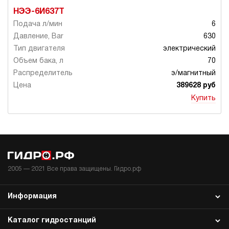
НЭЭ-6И637Т
6
630
электрический
70
э/магнитный
389628 руб
Купить
2005 —
2021
Все права защищены. Гидро.рф
Информация
Каталог гидростанций