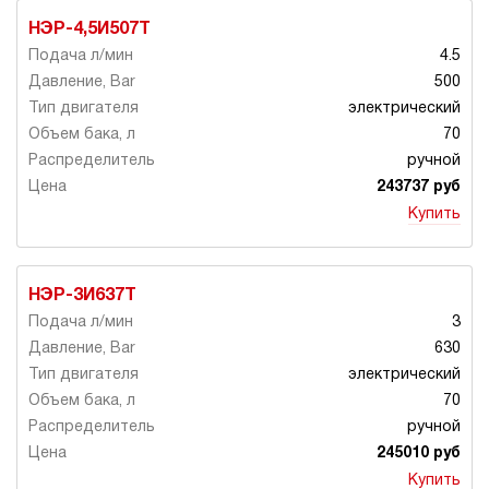
НЭР-4,5И507Т
4.5
500
электрический
70
ручной
243737 руб
Купить
НЭР-3И637Т
3
630
электрический
70
ручной
245010 руб
Купить