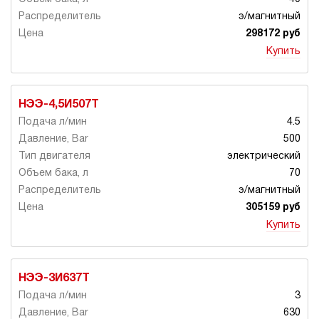
э/магнитный
298172 руб
Купить
НЭЭ-4,5И507Т
4.5
500
электрический
70
э/магнитный
305159 руб
Купить
НЭЭ-3И637Т
3
630