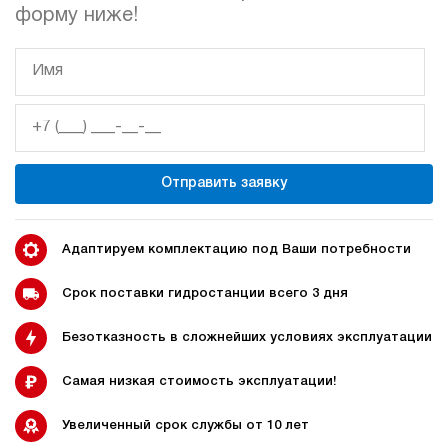
ручной
форму ниже!
Хит продаж
5
Компактная маслостанция НЭР-3И161Т
62 375 руб
70 484 руб
Купить
-13%
3
160
электрический
Отправить заявку
10
ручной
3.8
Адаптируем комплектацию под Ваши потребности
Компактная маслостанция НЭР-3И181Т
62 375 руб
Купить
Срок поставки гидростанции всего 3 дня
3
Безотказность в сложнейших условиях эксплуатации
180
электрический
10
Самая низкая стоимость эксплуатации!
ручной
Увеличенный срок службы от 10 лет
3