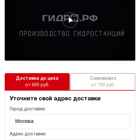
120
электрический
10
ручной
3.1
Компактная маслостанция НЭР-4,5И141Т
62 375 руб
Купить
4.5
140
электрический
10
Доставка до цеха
Самовывоз
ручной
от 660 руб.
от 100 руб.
3.7
Уточните свой адрес доставки
Компактная маслостанция НЭЭ-1,6И121Т
Город доставки:
63 830 руб
Купить
1.6
120
электрический
Адрес доставки:
10