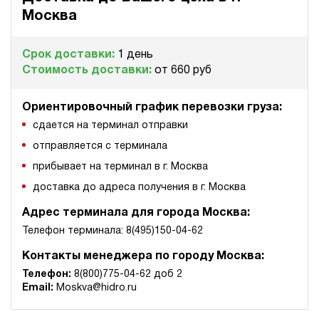
Компактная маслостанция НЭР-3И241Т
Москва
63 875 руб
67 069 руб
Купить
-5%
3
Срок доставки:
1 день
240
Стоимость доставки:
от 660 руб
электрический
10
ручной
Ориентировочный график перевозки груза:
сдается на терминал отправки
3.3
отправляется с терминала
Компактная маслостанция НЭР-3И251Т
прибывает на терминал в г. Москва
63 875 руб
Купить
доставка до адреса получения в г. Москва
3
250
Адрес терминала для города Москва:
электрический
10
Телефон терминала: 8(495)150-04-62
ручной
Контакты менеджера по городу Москва:
Телефон:
8(800)775-04-62 доб 2
3.9
Email:
Moskva@hidro.ru
Компактная маслостанция НЭР-4,5И161Т
63 875 руб
Купить