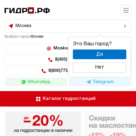
Москва
Выбран город
Москва
Это Ваш город?
Moskva@hidro.ru
Да
8(495)150-04-62
Нет
8(800)775-04-62 доб 2
WhatsApp
Telegram
Каталог гидростанций