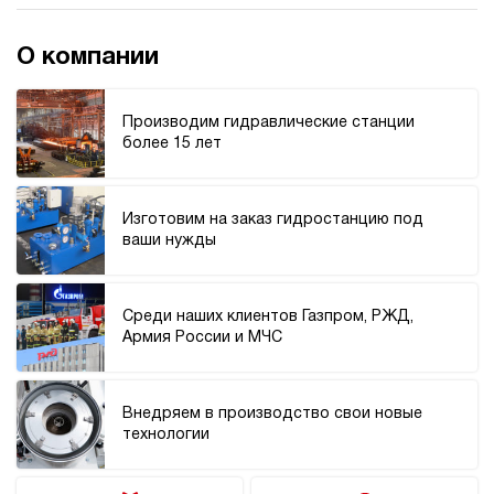
4.2
Компактная маслостанция НЭР-1,6И211Т
О компании
62 375 руб
Купить
1.6
Производим гидравлические станции
210
более 15 лет
электрический
10
ручной
Изготовим на заказ гидростанцию под
ваши нужды
3.2
Компактная маслостанция НЭР-1,6И221Т
62 375 руб
Купить
Среди наших клиентов Газпром, РЖД,
1.6
Армия России и МЧС
220
электрический
10
ручной
Внедряем в производство свои новые
технологии
3
Компактная маслостанция НЭР-1,6И241Т