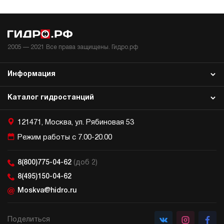
4.5
160
электрический
10
ручной
2005 —
2021
Все права защищены. Гидро.рф
4.5
Информация
Компактная маслостанция НЭР-4,5И181Т
63 875 руб
Купить
Каталог гидростанций
4.5
180
121471, Москва, ул. Рябиновая 53
электрический
10
Режим работы с 7.00-20.00
ручной
8(800)775-04-62
(доб 2)
3.8
Компактная маслостанция НЭР-4,5И191Т
8(495)150-04-62
63 875 руб
Купить
Moskva@hidro.ru
4.5
190
Поделиться
электрический