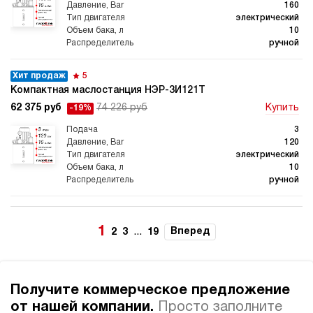
160
электрический
10
ручной
Хит продаж
5
Компактная маслостанция НЭР-3И121Т
62 375 руб
74 226 руб
Купить
-19%
3
120
электрический
10
ручной
3.9
Компактная маслостанция НЭР-3И141Т
1
...
Вперед
2
3
19
62 375 руб
Купить
3
140
Получите коммерческое предложение
электрический
10
от нашей компании.
Просто заполните