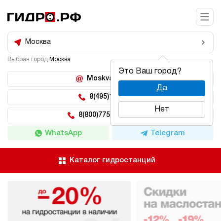
Москва
Выбран город
Москва
Это Ваш город?
Moskva@hidro.ru
Да
8(495)150-04-62
Нет
8(800)775-04-62 доб 2
WhatsApp
Telegram
Каталог гидростанций