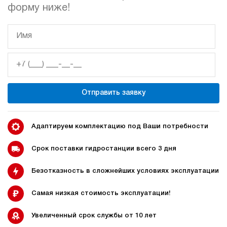
ручной
форму ниже!
Хит продаж
5
Маслостанция 220 Вольт НЭР-3И161Т
62 375 руб
70 484 руб
Купить
-13%
3
160
электрический
Отправить заявку
10
ручной
3.8
Адаптируем комплектацию под Ваши потребности
Маслостанция 220 Вольт НЭР-3И181Т
62 375 руб
Купить
Срок поставки гидростанции всего 3 дня
3
Безотказность в сложнейших условиях эксплуатации
180
электрический
10
Самая низкая стоимость эксплуатации!
ручной
Увеличенный срок службы от 10 лет
3