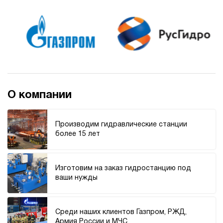
4.2
Маслостанция 220 Вольт НЭР-1,6И211Т
62 375 руб
Купить
1.6
210
электрический
10
ручной
О компании
3.2
Маслостанция 220 Вольт НЭР-1,6И221Т
Производим гидравлические станции
62 375 руб
Купить
более 15 лет
1.6
220
электрический
Изготовим на заказ гидростанцию под
10
ваши нужды
ручной
3
Среди наших клиентов Газпром, РЖД,
Маслостанция 220 Вольт НЭР-1,6И241Т
Армия России и МЧС