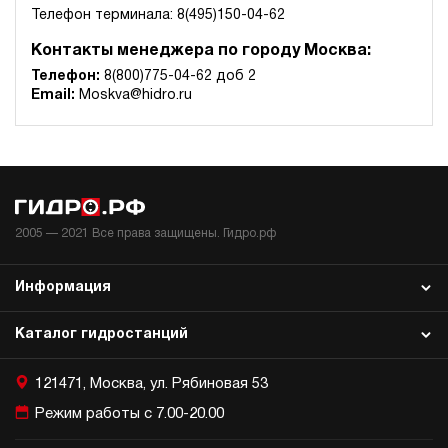
Телефон терминала: 8(495)150-04-62
4.5
160
Контакты менеджера по городу Москва:
электрический
10
Телефон:
8(800)775-04-62 доб 2
ручной
Email:
Moskva@hidro.ru
4.5
Маслостанция 220 Вольт НЭР-4,5И181Т
63 875 руб
Купить
4.5
180
2005 —
2021
Все права защищены. Гидро.рф
электрический
10
ручной
Информация
3.8
Каталог гидростанций
Маслостанция 220 Вольт НЭР-4,5И191Т
63 875 руб
Купить
121471, Москва, ул. Рябиновая 53
4.5
Режим работы с 7.00-20.00
190
электрический