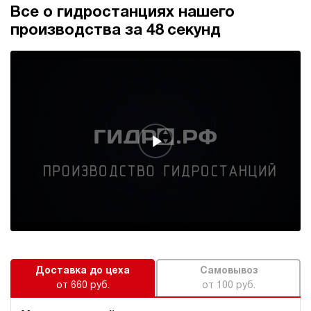
120
Все о гидростанциях нашего
электрический
производства за 48 секунд
10
ручной
3.1
Маслостанция 220 Вольт НЭР-4,5И141Т
62 375 руб
Купить
4.5
140
электрический
10
ручной
3.7
Маслостанция 220 Вольт НЭЭ-1,6И121Т
63 830 руб
Купить
1.6
Доставка до цеха
Самовывоз
120
от 660 руб.
от 100 руб.
электрический
10