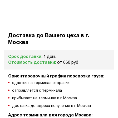
Маслостанция 220 Вольт НЭР-3И241Т
63 875 руб
67 069 руб
Купить
-5%
3
240
электрический
10
Доставка до Вашего цеха в
г.
ручной
Москва
3.3
Маслостанция 220 Вольт НЭР-3И251Т
Срок доставки:
1 день
Стоимость доставки:
от 660 руб
63 875 руб
Купить
3
250
Ориентировочный график перевозки груза:
электрический
сдается на терминал отправки
10
ручной
отправляется с терминала
прибывает на терминал в г. Москва
3.9
доставка до адреса получения в г. Москва
Маслостанция 220 Вольт НЭР-4,5И161Т
63 875 руб
Купить
Адрес терминала для города Москва: