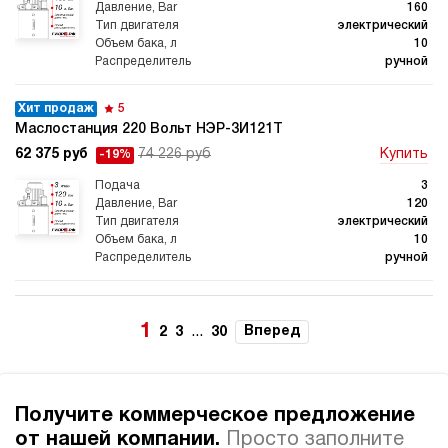
160
электрический
10
ручной
Хит продаж
5
Маслостанция 220 Вольт НЭР-3И121Т
62 375 руб
74 226 руб
Купить
-19%
3
120
электрический
10
ручной
3.9
Маслостанция 220 Вольт НЭР-3И141Т
1
...
Вперед
2
3
30
62 375 руб
Купить
3
140
Получите коммерческое предложение
электрический
10
от нашей компании.
Просто заполните