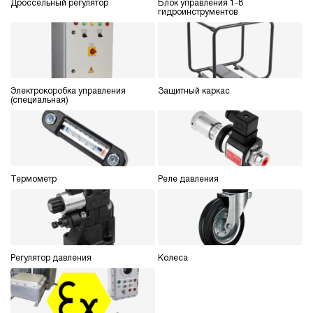
Дроссельный регулятор
Блок управления 1-8
гидроинструментов
3
210
электрический
10
ручной
Электрокоробка управления
Защитный каркас
4.5
(специальная)
Маслостанция 220 Вольт НЭР-3И221Т
62 375 руб
Купить
3
220
электрический
Термометр
Реле давления
10
ручной
4.5
Маслостанция 220 Вольт НЭР-1,6И181Т
Регулятор давления
Колеса
62 375 руб
Купить
1.6
180
электрический