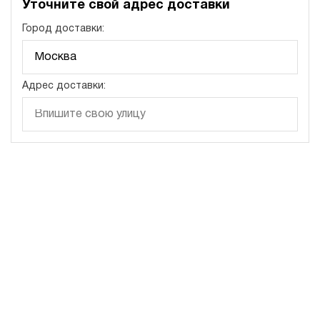
Уточните свой адрес доставки
э/магнитный
Город доставки:
4.9
Маслостанция 220 Вольт НЭЭ-1,6И141Т
63 830 руб
Купить
Адрес доставки:
1.6
140
электрический
10
э/магнитный
4.6
Маслостанция 220 Вольт НЭЭ-1,6И161Т
63 830 руб
Купить
1.6
160
электрический
10
э/магнитный
Хит продаж
5