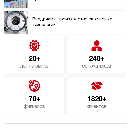
62 375 руб
Купить
1.6
240
Внедряем в производство свои новые
электрический
технологии
10
ручной
4.9
Маслостанция 220 Вольт НЭР-1,6И251Т
20+
240+
62 375 руб
Купить
лет на рынке
сотрудников
1.6
250
электрический
10
ручной
70+
1820+
3.3
филиалов
клиентов
Маслостанция 220 Вольт НЭР-4,5И121Т
62 375 руб
Купить
4.5