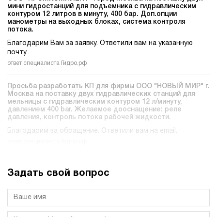
мини гидростанций для подъемника c гидравлическим
контуром 12 литров в минуту, 400 бар. Доп.опции
манометры на выходных блоках, система контроля
потока.
Благодарим Вам за заявку. Ответили вам на указанную
почту.
ответ специалиста Гидро.рф
Просьба разработать КП для фирмы ООО "НОВЫЙ МИР" г.
Москва на поставку двух гидравлических станций для
мельницы c гидравлическим контуром 12 л/минуту,
давлением 400 bar. Желаемое дооснащение: реле
давления, контроль потока рабочей жидкости.
Благодарим за обращение. Ответили вам на email.
ответ специалиста Гидро.рф
Задать свой вопрос