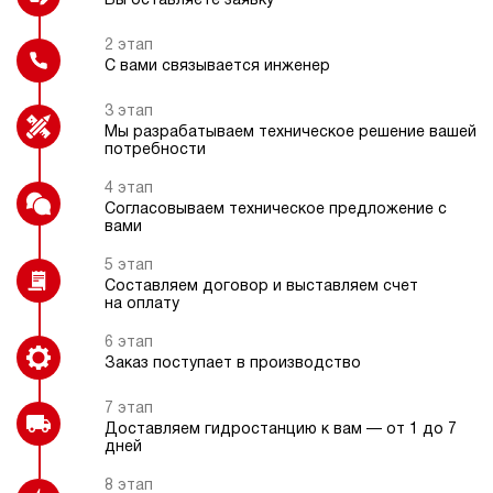
Вы оставляете заявку
дизельный
40
ручной
2 этап
С вами связывается инженер
Регулятор давления
Гидравлический замок
4.8
3 этап
Гидростанция НДР-7И124Т
Мы разрабатываем техническое решение вашей
246 656 руб
Купить
потребности
7
4 этап
120
Блок управления 1-8
Согласовываем техническое предложение с
гидроинструментов
дизельный
вами
40
ручной
5 этап
Составляем договор и выставляем счет
на оплату
3.7
Гидростанция НДР-7И144Т
6 этап
246 656 руб
Купить
Заказ поступает в производство
7
7 этап
140
Доставляем гидростанцию к вам — от 1 до 7
дизельный
дней
40
ручной
8 этап