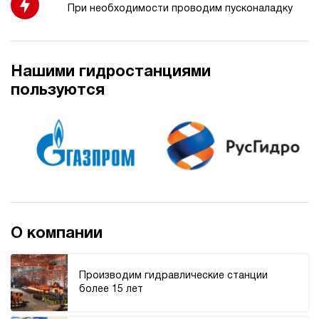
При необходимости проводим пусконаладку
3.4
Гидростанция НДР-7И164Т
246 656 руб
Купить
Нашими гидростанциями
7
пользуются
160
дизельный
40
ручной
4.2
Гидростанция НДР-7И184Т
246 656 руб
Купить
7
180
О компании
дизельный
40
ручной
Производим гидравлические станции
более 15 лет
4.4
Гидростанция НДР-7И194Т