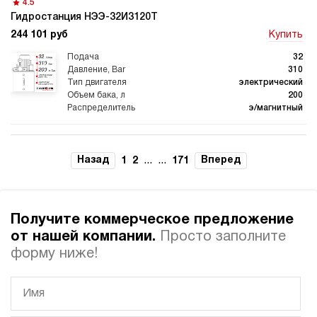
4.5
Гидростанция НЭЭ-32И3120Т
244 101 руб
Купить
Гидростанции для
Гидравлический цилиндр с
промышленного
гидростанцией
оборудования
32
310
электрический
200
э/магнитный
Гидростанции 220 Вольт для
Гидростанции для шахт
подъемника
3.2
Гидростанция НЭЭ-32И3220Т
Назад
...
...
Вперед
1
2
171
244 101 руб
Купить
32
320
Гидростанции для смазки
Гидростанции для толкателей
Получите коммерческое предложение
электрический
200
от нашей компании.
Просто заполните
э/магнитный
форму ниже!
3.4
Гидростанция НЭЭ-32И3520Т
244 101 руб
Купить