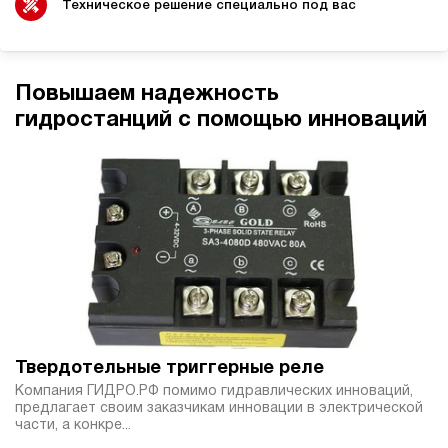
электрический
Техническое решение специально под вас
20
э/магнитный
4.6
Повышаем надежность
Гидростанция НЭЭ-1,6И631Т
гидростанций с помощью инноваций
244 903 руб
Купить
1.6
630
электрический
10
э/магнитный
4
Гидростанция НЭЭ-1,6И701Т
244 903 руб
Купить
1.6
Твердотельные триггерные реле
700
Компания ГИДРО.РФ помимо гидравлических инноваций,
электрический
предлагает своим заказчикам инновации в электрической
10
части, а конкре...
э/магнитный