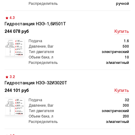
гидростанции
гидростанцией
ручной
4.3
Гидростанция НЭЭ-1,6И501Т
244 078 руб
Купить
Гидростанция с домкратом
Гидростанции с домкратом
200 тонн
1.6
500
электрический
10
э/магнитный
Гидростанции 220 Вольт
Гидростанции мощностью 5
3.2
кВт
Гидростанция НЭЭ-32И3020Т
244 101 руб
Купить
32
300
электрический
Гидростанции для свай
Двухпоточные гидростанции
200
э/магнитный