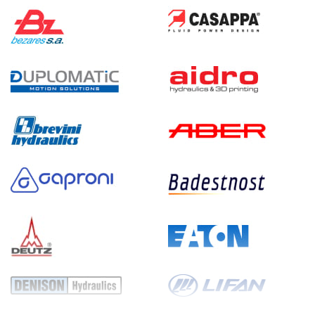
240
электрический
200
э/магнитный
3
Гидростанция НЭЭ-48И2520Т
245 050 руб
Купить
48
250
электрический
200
э/магнитный
4.4
Гидростанция НБР-1,6И4015Т
245 058 руб
Купить
1.6
400
бензиновый
150