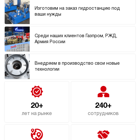
246 656 руб
Купить
Изготовим на заказ гидростанцию под
ваши нужды
7
190
дизельный
40
Среди наших клиентов Газпром, РЖД,
ручной
Армия России
3.3
Гидростанция НДР-7И204Т
Внедряем в производство свои новые
246 656 руб
Купить
технологии
7
200
дизельный
40
ручной
20+
240+
лет на рынке
сотрудников