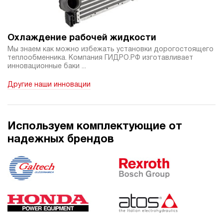
245 010 руб
Купить
4.5
630
Охлаждение рабочей жидкости
электрический
Мы знаем как можно избежать установки дорогостоящего
70
теплообменника. Компания ГИДРО.РФ изготавливает
ручной
инновационные баки ...
Другие наши инновации
3.8
Гидростанция НЭР-4,5И707Т
245 010 руб
Купить
4.5
Используем комплектующие от
700
надежных брендов
электрический
70
ручной
3.7
Гидростанция НЭЭ-48И2420Т
245 050 руб
Купить
48