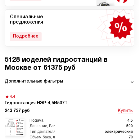
Специальные
Мобильные гидростанции
Гидростанции с ДВС
предложения
Подробнее
5128 моделей гидростанций в
Гидростанции с
Гидростанции высокого
пневмоприводом
давления c электроприводом
Москве от 61375 руб
Дополнительные фильтры
4.4
Ручные гидростанции
Гидростанции с двумя
насосами
Гидростанция НЭР-4,5И507Т
243 737 руб
Купить
4.5
500
электрический
70
Автоматические
Домкрат 100 тонн с