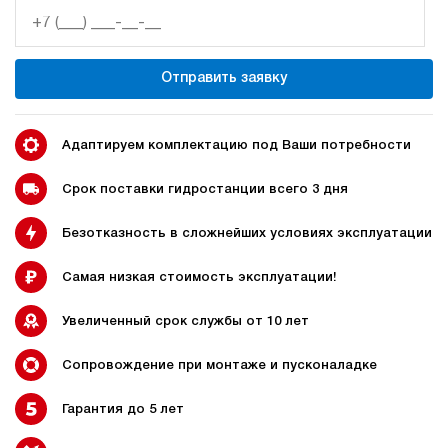
32
350
электрический
Отправить заявку
200
э/магнитный
3.7
Адаптируем комплектацию под Ваши потребности
Гидростанция НЭЭ-3И402Т
244 587 руб
Купить
Срок поставки гидростанции всего 3 дня
3
Безотказность в сложнейших условиях эксплуатации
400
электрический
20
Самая низкая стоимость эксплуатации!
э/магнитный
Увеличенный срок службы от 10 лет
4.4
Гидростанция НЭЭ-3И502Т
Сопровождение при монтаже и пусконаладке
244 587 руб
Купить
Гарантия до 5 лет
3
500