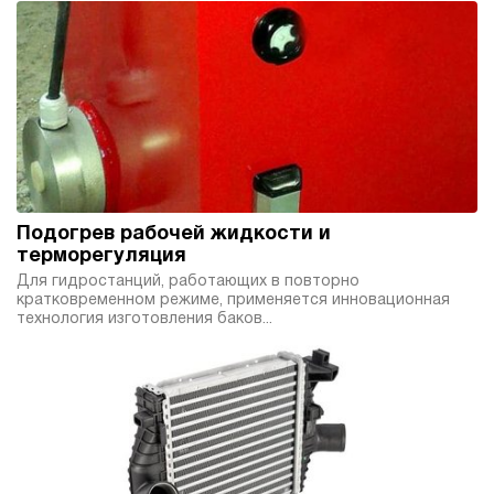
4
Гидростанция НЭР-3И637Т
245 010 руб
Купить
3
630
электрический
70
ручной
Подогрев рабочей жидкости и
3.5
терморегуляция
Гидростанция НЭР-3И707Т
Для гидростанций, работающих в повторно
кратковременном режиме, применяется инновационная
245 010 руб
Купить
технология изготовления баков...
3
700
электрический
70
ручной
3.1
Гидростанция НЭР-4,5И637Т