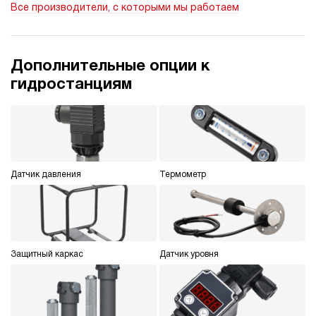
Все производители, с которыми мы работаем
ручной
4.7
Гидростанция НБР-1,6И5015Т
Дополнительные опции к
245 058 руб
Купить
гидростанциям
1.6
500
бензиновый
150
ручной
Датчик давления
Термометр
3.3
Гидростанция НБР-1,6И6315Т
245 058 руб
Купить
1.6
630
Защитный каркас
Датчик уровня
бензиновый
150
ручной