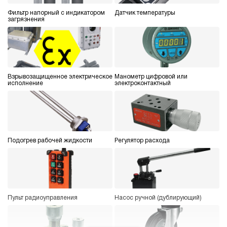
4.8
Гидростанция НБР-1,6И7015Т
Фильтр напорный с индикатором
Датчик температуры
загрязнения
245 058 руб
Купить
1.6
700
бензиновый
150
Взрывозащищенное электрическое
Манометр цифровой или
ручной
исполнение
электроконтактный
3
Гидростанция НПР-4,5И404Т
245 252 руб
Купить
4.5
Подогрев рабочей жидкости
Регулятор расхода
400
пневматический
40
ручной
Пульт радиоуправления
Насос ручной (дублирующий)
3.7
Гидростанция НПР-4,5И504Т
245 252 руб
Купить