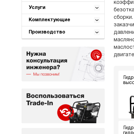
коэффиц
Услуги
безотк
сборки.
Комплектующие
заказчи
давлени
Производство
масляно
маслост
двигат
Гидр
высо
Гидр
гидр