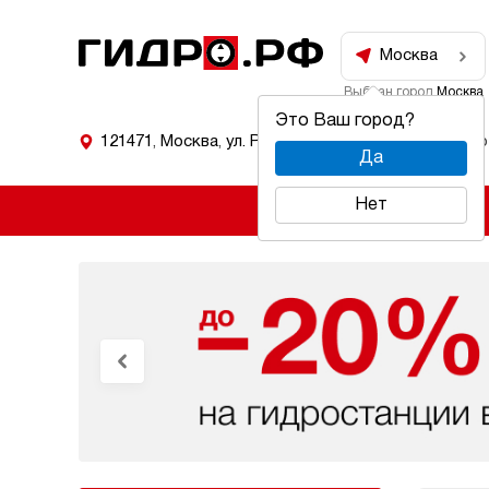
Москва
Выбран город
Москва
Это Ваш город?
121471
,
Москва
,
ул. Рябиновая 53
Режим работ
Да
Нет