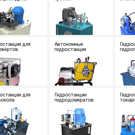
останции для
Автономные
Гидро
овёртов
гидростанции
гидро
останции для
Гидростанции
Гидро
вокола
гидродомкратов
токар