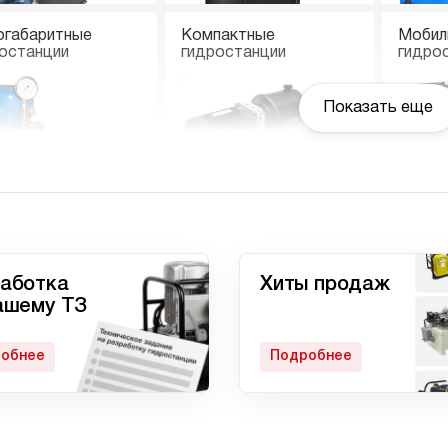
огабаритные
Компактные
Мобил
останции
гидростанции
гидро
Показать еще
останции с
Гидростанции
Ручны
вмоприводом
высокого давления c
электроприводом
аботка
Хиты продаж
ашему ТЗ
обнее
Подробнее
матические
Домкрат 100 тонн с
Гидро
останции
гидростанцией
с дом