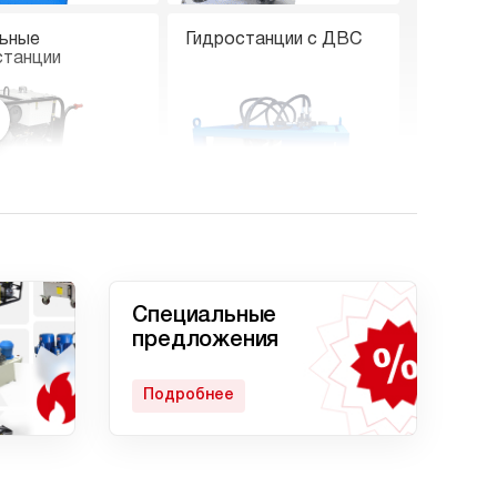
ьные
Гидростанции с ДВС
станции
е гидростанции
Гидростанции с двумя
насосами
Специальные
предложения
Подробнее
станция
Гидростанции с
кратом
домкратом 200 тонн