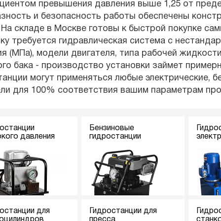
иентом превышения давления выше 1,25 от предел
азность и безопасность работы обеспечены конст
 На складе в Москве готовы к быстрой покупке са
ку требуется гидравлическая система с нестанда
я (МПа), модели двигателя, типа рабочей жидкости
го бака - производство установки займет примерн
анции могут применяться любые электрические, б
ели для 100% соответствия вашим параметрам пр
останции
Бензиновые
Гидро
кого давления
гидростанции
элект
останции для
Гидростанции для
Гидро
оцилиндров
пресса
станк