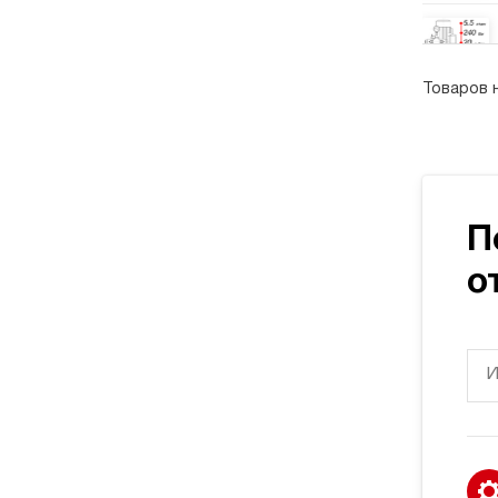
Товаров 
П
о