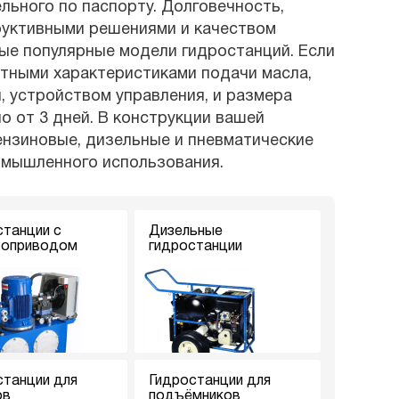
ьного по паспорту. Долговечность,
руктивными решениями и качеством
мые популярные модели гидростанций. Если
ртными характеристиками подачи масла,
, устройством управления, и размера
о от 3 дней. В конструкции вашей
ензиновые, дизельные и пневматические
омышленного использования.
станции с
Дизельные
роприводом
гидростанции
станции для
Гидростанции для
ов
подъёмников