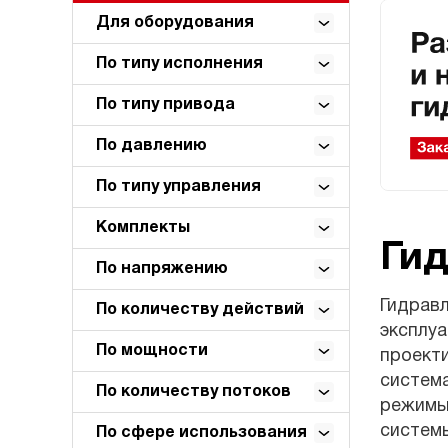
Для оборудования
По типу исполнения
По типу привода
По давлению
По типу управления
Комплекты
Ги
По напряжению
Гидрав
По количеству действий
эксплуа
По мощности
проект
система
По количеству потоков
режимы
системы
По сфере использования