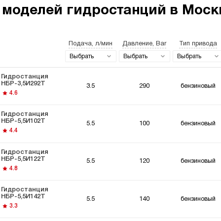
 моделей гидростанций в Москв
Подача, л/мин
Давление, Bar
Тип привода
останции 220
Гидростанции
Гидро
ьт
мощностью 5 кВт
Выбрать
Выбрать
Выбрать
Гидростанция
НБР-3,5И292Т
3.5
290
бензиновый
4.6
Гидростанция
НБР-5,5И102Т
5.5
100
бензиновый
останции для
Гидравлический
Гидро
4.4
мышленного
цилиндр с
Вольт
удования
гидростанцией
Гидростанция
НБР-5,5И122Т
5.5
120
бензиновый
4.8
Гидростанция
НБР-5,5И142Т
5.5
140
бензиновый
3.3
останции для
Гидростанции для
ки
толкателей