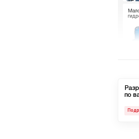
Мал
гидр
Гидр
пне
Разр
по в
Подр
Авто
гидр