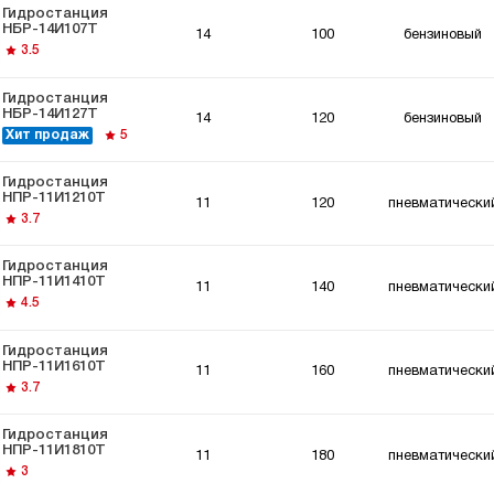
Гидростанция
НБР-14И107Т
14
100
бензиновый
3.5
Гидростанция
НБР-14И127Т
14
120
бензиновый
Хит продаж
5
Гидростанция
НПР-11И1210Т
11
120
пневматически
3.7
Гидростанция
НПР-11И1410Т
11
140
пневматически
4.5
Гидростанция
НПР-11И1610Т
11
160
пневматически
3.7
Гидростанция
НПР-11И1810Т
11
180
пневматически
3