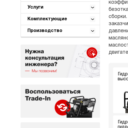
коэффиц
Услуги
безотк
сборки.
Комплектующие
заказчи
давлени
Производство
масляно
маслост
двигат
Гидр
высо
Гидр
гидр