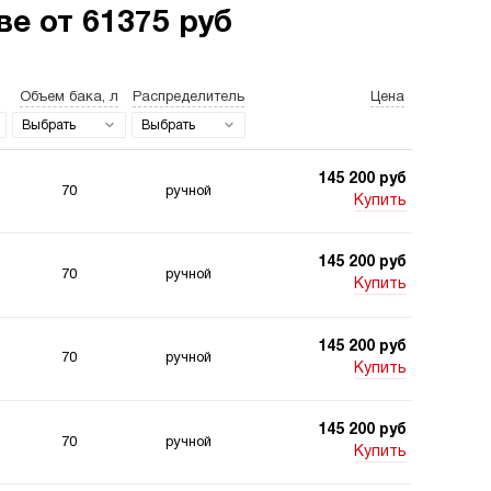
е от 61375 руб
Объем бака, л
Распределитель
Цена
станции для свай
Двухпоточные
гидростанции
Выбрать
Выбрать
145 200 руб
70
ручной
Купить
145 200 руб
70
ручной
станции 220
Гидростанции для
Купить
 для подъемника
шахт
145 200 руб
70
ручной
Купить
145 200 руб
70
ручной
Купить