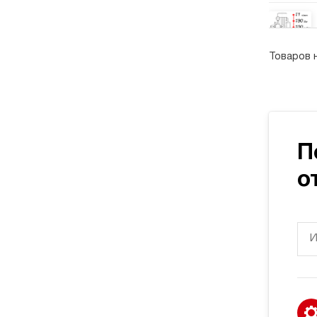
Товаров 
П
о