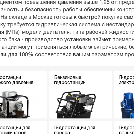
иентом превышения давления выше 1,25 от предел
азность и безопасность работы обеспечены конст
 На складе в Москве готовы к быстрой покупке са
ку требуется гидравлическая система с нестанда
я (МПа), модели двигателя, типа рабочей жидкости
го бака - производство установки займет примерн
анции могут применяться любые электрические, б
ели для 100% соответствия вашим параметрам пр
останции
Бензиновые
Гидро
кого давления
гидростанции
элект
останции для
Гидростанции для
Гидро
оцилиндров
пресса
станк