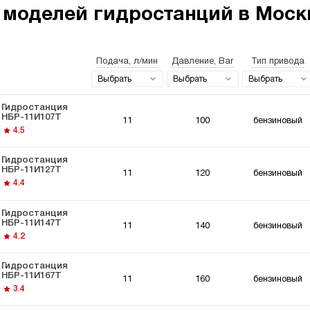
 моделей гидростанций в Москв
Подача, л/мин
Давление, Bar
Тип привода
останции 220
Гидростанции
Гидро
ьт
мощностью 5 кВт
Выбрать
Выбрать
Выбрать
Гидростанция
НБР-11И107Т
11
100
бензиновый
4.5
Гидростанция
НБР-11И127Т
11
120
бензиновый
останции для
Гидравлический
Гидро
4.4
мышленного
цилиндр с
Вольт
удования
гидростанцией
Гидростанция
НБР-11И147Т
11
140
бензиновый
4.2
Гидростанция
НБР-11И167Т
11
160
бензиновый
3.4
останции для
Гидростанции для
ки
толкателей