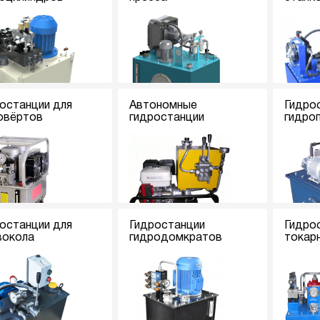
останции для
Автономные
Гидро
овёртов
гидростанции
гидро
останции для
Гидростанции
Гидро
вокола
гидродомкратов
токар