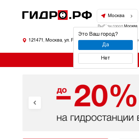
Москва
Выбран город
Москва
Это Ваш город?
121471
,
Москва
,
ул. Рябиновая 53
Режим работ
Да
Нет