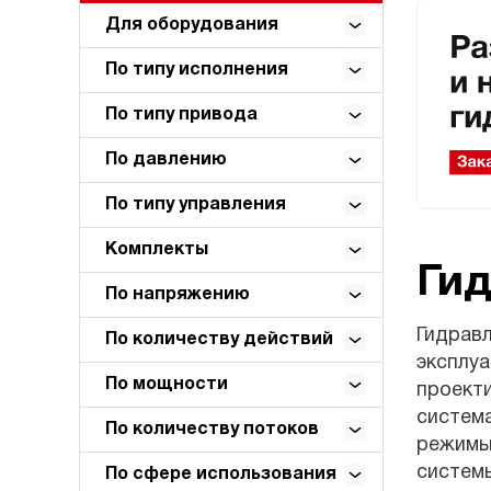
Для оборудования
По типу исполнения
По типу привода
По давлению
По типу управления
Комплекты
Ги
По напряжению
Гидрав
По количеству действий
эксплуа
По мощности
проект
система
По количеству потоков
режимы
системы
По сфере использования