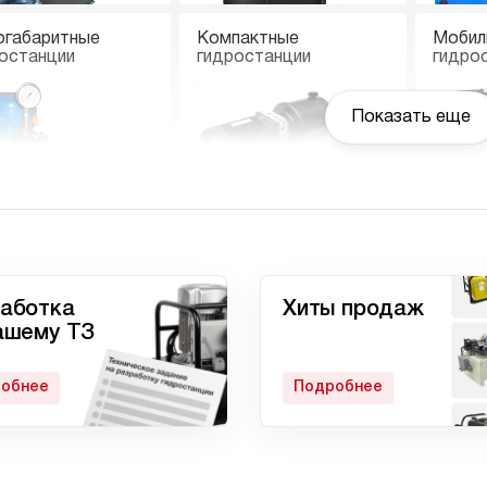
огабаритные
Компактные
Мобил
останции
гидростанции
гидро
Показать еще
останции с
Гидростанции
Ручны
вмоприводом
высокого давления c
электроприводом
аботка
Хиты продаж
ашему ТЗ
обнее
Подробнее
матические
Домкрат 100 тонн с
Гидро
останции
гидростанцией
с дом