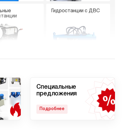
ьные
Гидростанции с ДВС
станции
е гидростанции
Гидростанции с двумя
насосами
Специальные
предложения
Подробнее
станция
Гидростанции с
кратом
домкратом 200 тонн