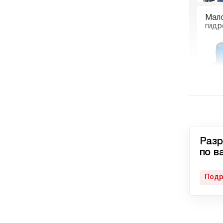
Мал
гидр
Гидр
пне
Разр
по в
Подр
Авто
гидр