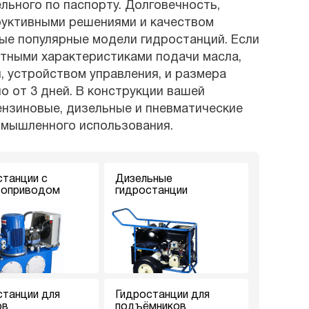
ьного по паспорту. Долговечность,
руктивными решениями и качеством
мые популярные модели гидростанций. Если
ртными характеристиками подачи масла,
, устройством управления, и размера
о от 3 дней. В конструкции вашей
ензиновые, дизельные и пневматические
омышленного использования.
станции с
Дизельные
роприводом
гидростанции
станции для
Гидростанции для
ов
подъёмников