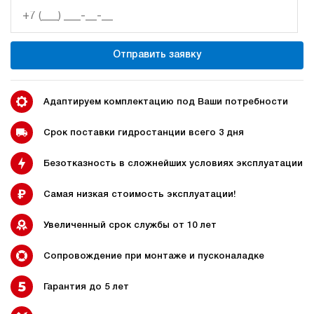
50
300
дизельный
Отправить заявку
200
ручной
3.5
Адаптируем комплектацию под Ваши потребности
Гидростанция НДР-50И3120Т
1 109 619 руб
Купить
Срок поставки гидростанции всего 3 дня
50
Безотказность в сложнейших условиях эксплуатации
310
дизельный
200
Самая низкая стоимость эксплуатации!
ручной
Увеличенный срок службы от 10 лет
4.9
Гидростанция НДР-50И3220Т
Сопровождение при монтаже и пусконаладке
1 109 619 руб
Купить
Гарантия до 5 лет
50
320