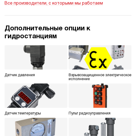
Все производители, с которыми мы работаем
ручной
3.6
Гидростанция НДР-30И637Т
Дополнительные опции к
1 268 511 руб
Купить
гидростанциям
30
630
дизельный
70
ручной
Датчик давления
Взрывозащищенное электрическое
3.1
исполнение
Гидростанция НДР-30И707Т
1 268 511 руб
Купить
30
700
дизельный
Датчик температуры
Пульт радиоуправления
70
ручной