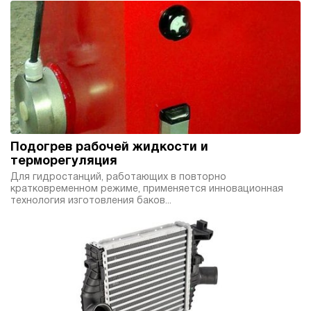
4.9
Гидростанция НДР-30И507Т
1 127 474 руб
Купить
30
500
дизельный
70
ручной
Подогрев рабочей жидкости и
3.2
терморегуляция
Гидростанция НДР-30И4010Т
Для гидростанций, работающих в повторно
кратковременном режиме, применяется инновационная
1 139 882 руб
Купить
технология изготовления баков...
30
400
дизельный
100
ручной
4.5
Гидростанция НДР-30И5010Т