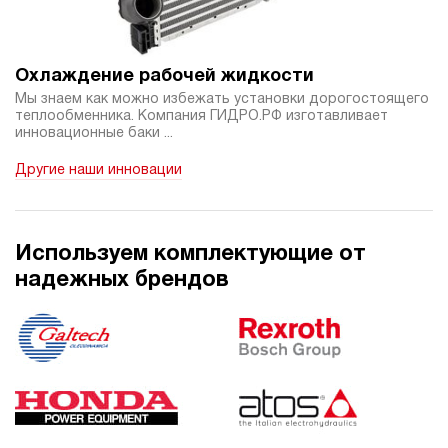
1 139 882 руб
Купить
30
500
Охлаждение рабочей жидкости
дизельный
Мы знаем как можно избежать установки дорогостоящего
100
теплообменника. Компания ГИДРО.РФ изготавливает
ручной
инновационные баки ...
Другие наши инновации
4.4
Гидростанция НДР-30И4015Т
1 150 222 руб
Купить
30
Используем комплектующие от
400
надежных брендов
дизельный
150
ручной
3.9
Гидростанция НДР-30И5015Т
1 150 222 руб
Купить
30