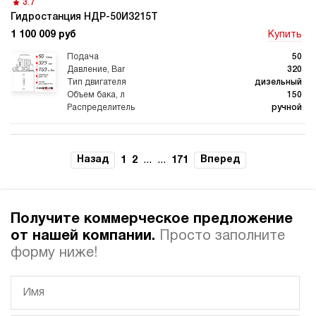
3.7
Гидростанция НДР-50И3215Т
1 100 009 руб
Купить
Гидростанции для
Гидравлический цилиндр с
промышленного
гидростанцией
оборудования
50
320
дизельный
150
ручной
Гидростанции 220 Вольт для
Гидростанции для шахт
подъемника
4.7
Гидростанция НДР-50И3515Т
Назад
...
...
Вперед
1
2
171
1 100 009 руб
Купить
50
350
Гидростанции для смазки
Гидростанции для толкателей
Получите коммерческое предложение
дизельный
150
от нашей компании.
Просто заполните
ручной
форму ниже!
4
Гидростанция НДР-50И3020Т
1 109 619 руб
Купить