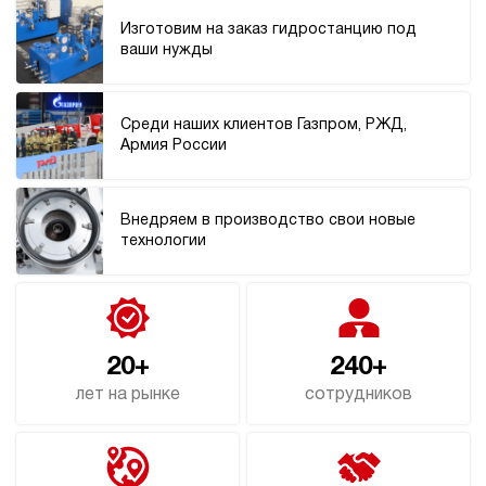
1 363 200 руб
Купить
Изготовим на заказ гидростанцию под
ваши нужды
60
160
дизельный
100
Среди наших клиентов Газпром, РЖД,
ручной
Армия России
4.2
Гидростанция НДР-60И1810Т
Внедряем в производство свои новые
1 363 200 руб
Купить
технологии
60
180
дизельный
100
ручной
20+
240+
лет на рынке
сотрудников