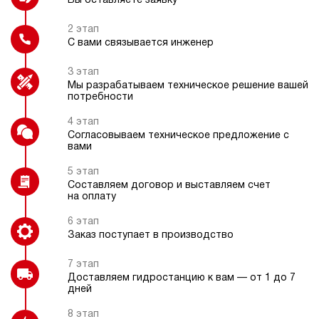
Вы оставляете заявку
дизельный
200
ручной
2 этап
С вами связывается инженер
3.2
Частотный преобразователь
Подогрев рабочей жидкости
3 этап
Гидростанция НДР-30И7020Т
Мы разрабатываем техническое решение вашей
1 301 186 руб
Купить
потребности
30
4 этап
700
Согласовываем техническое предложение с
дизельный
вами
Защитный каркас
200
ручной
5 этап
Составляем договор и выставляем счет
на оплату
4.7
Гидростанция НДР-60И167Т
6 этап
1 345 200 руб
Купить
Заказ поступает в производство
60
7 этап
160
Доставляем гидростанцию к вам — от 1 до 7
дизельный
дней
70
ручной
8 этап