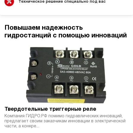
дизельный
Техническое решение специально под вас
200
ручной
3.2
Повышаем надежность
Гидростанция НДР-50И3520Т
гидростанций с помощью инноваций
1 109 619 руб
Купить
50
350
дизельный
200
ручной
4.4
Гидростанция НДР-30И407Т
1 127 474 руб
Купить
30
Твердотельные триггерные реле
400
Компания ГИДРО.РФ помимо гидравлических инноваций,
дизельный
предлагает своим заказчикам инновации в электрической
70
части, а конкре...
ручной