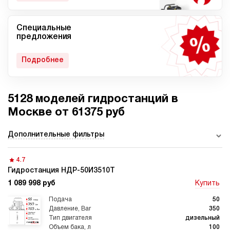
Специальные
Мобильные гидростанции
Гидростанции с ДВС
предложения
Подробнее
5128 моделей гидростанций в
Гидростанции с
Гидростанции высокого
пневмоприводом
давления c электроприводом
Москве от 61375 руб
Дополнительные фильтры
4.7
Ручные гидростанции
Гидростанции с двумя
насосами
Гидростанция НДР-50И3510Т
1 089 998 руб
Купить
50
350
дизельный
100
Автоматические
Домкрат 100 тонн с