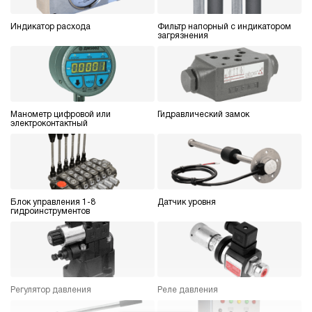
3.2
Гидростанция НДР-30И6310Т
Индикатор расхода
Фильтр напорный с индикатором
1 280 919 руб
Купить
загрязнения
30
630
дизельный
100
ручной
Манометр цифровой или
Гидравлический замок
электроконтактный
4.4
Гидростанция НДР-30И7010Т
1 280 919 руб
Купить
30
Блок управления 1-8
Датчик уровня
700
гидроинструментов
дизельный
100
ручной
4.2
Гидростанция НДР-30И6315Т
Регулятор давления
Реле давления
1 291 259 руб
Купить