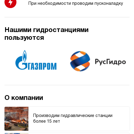
При необходимости проводим пусконаладку
3.9
Гидростанция НДР-60И187Т
1 345 200 руб
Купить
Нашими гидростанциями
60
пользуются
180
дизельный
70
ручной
4.3
Гидростанция НДР-60И197Т
1 345 200 руб
Купить
60
190
О компании
дизельный
70
ручной
Производим гидравлические станции
более 15 лет
4.1
Гидростанция НДР-60И1610Т