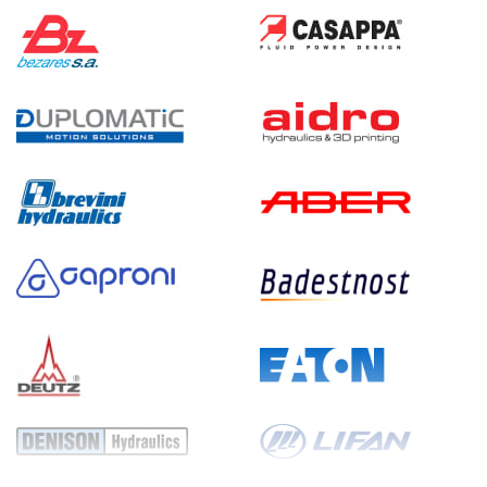
500
дизельный
150
ручной
3
Гидростанция НДР-30И4020Т
1 160 148 руб
Купить
30
400
дизельный
200
ручной
3.4
Гидростанция НДР-30И5020Т
1 160 148 руб
Купить
30
500
дизельный
200