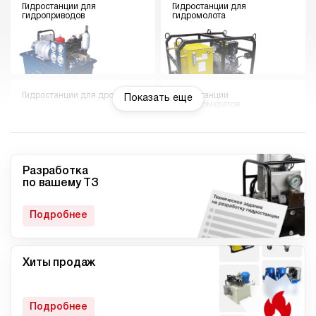
Гидростанции для
Гидростанции для
гидроприводов
гидромолота
Гидростанции для дровокола
Гидростанции
Показать еще
гидродомкратов
Разработка
по вашему ТЗ
Гидростанции для токарного
Мини гидростанции
станка
Подробнее
Хиты продаж
Малогабаритные
Компактные гидростанции
гидростанции
Подробнее