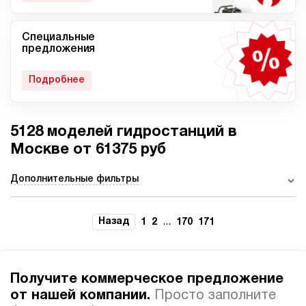
Специальные
Мобильные гидростанции
Гидростанции с ДВС
предложения
Подробнее
5128 моделей гидростанций в
Гидростанции с
Гидростанции высокого
пневмоприводом
давления c электроприводом
Москве от 61375 руб
Дополнительные фильтры
Ручные гидростанции
Гидростанции с двумя
Назад
...
1
2
170
171
насосами
Получите коммерческое предложение
от нашей компании.
Просто заполните
Автоматические
Домкрат 100 тонн с