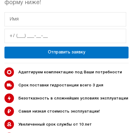
форму ниже!
гидростанции
гидростанцией
Гидростанция с домкратом
Гидростанции с домкратом
200 тонн
Отправить заявку
Адаптируем комплектацию под Ваши потребности
Гидростанции 220 Вольт
Гидростанции мощностью 5
кВт
Срок поставки гидростанции всего 3 дня
Безотказность в сложнейших условиях эксплуатации
Гидростанции для свай
Двухпоточные гидростанции
Самая низкая стоимость эксплуатации!
Увеличенный срок службы от 10 лет