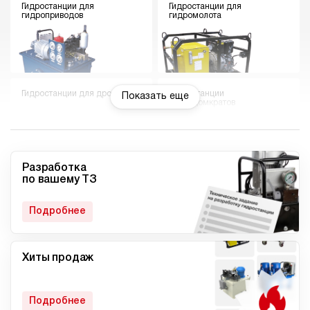
Гидростанции для
Гидростанции для
гидроприводов
гидромолота
Гидростанции для дровокола
Гидростанции
Показать еще
гидродомкратов
Разработка
по вашему ТЗ
Гидростанции для токарного
Мини гидростанции
станка
Подробнее
Хиты продаж
Малогабаритные
Компактные гидростанции
гидростанции
Подробнее