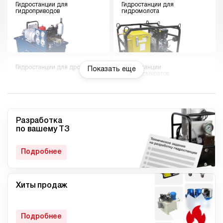
Гидростанции для
Гидростанции для
гидроприводов
гидромолота
Гидростанции для дровокола
Гидростанции
Показать еще
гидродомкратов
Разработка
по вашему ТЗ
Гидростанции для токарного
Мини гидростанции
станка
Подробнее
Хиты продаж
Малогабаритные
Компактные гидростанции
гидростанции
Подробнее