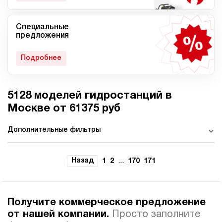
Специальные
Мобильные гидростанции
Гидростанции с ДВС
предложения
Подробнее
5128 моделей гидростанций в
Гидростанции с
Гидростанции высокого
пневмоприводом
давления c электроприводом
Москве от 61375 руб
Дополнительные фильтры
Ручные гидростанции
Гидростанции с двумя
Назад
...
1
2
170
171
насосами
Получите коммерческое предложение
от нашей компании.
Просто заполните
Автоматические
Домкрат 100 тонн с