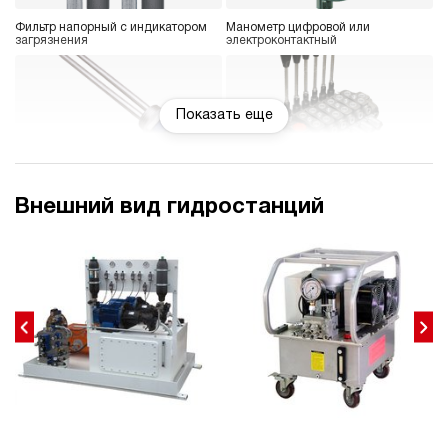
Фильтр напорный с индикатором
Манометр цифровой или
загрязнения
электроконтактный
Показать еще
Подогрев рабочей жидкости
Блок управления 1-8
гидроинструментов
Внешний вид гидростанций
Счетчик моточасов
Насос ручной (дублирующий)
Защитный каркас
Охладитель рабочей жидкости