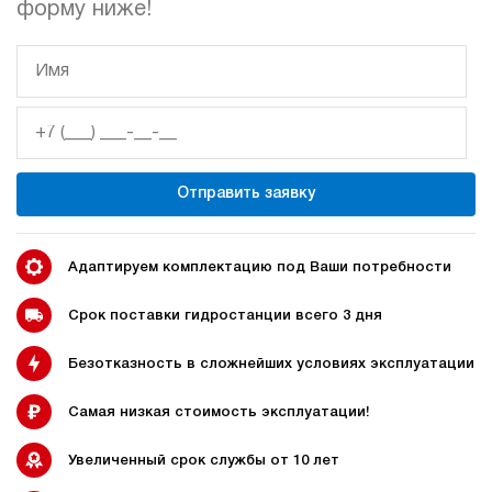
форму ниже!
гидростанции
гидростанцией
Гидростанция с домкратом
Гидростанции с домкратом
200 тонн
Отправить заявку
Адаптируем комплектацию под Ваши потребности
Гидростанции 220 Вольт
Гидростанции мощностью 5
кВт
Срок поставки гидростанции всего 3 дня
Безотказность в сложнейших условиях эксплуатации
Гидростанции для свай
Двухпоточные гидростанции
Самая низкая стоимость эксплуатации!
Увеличенный срок службы от 10 лет