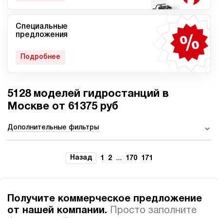
Специальные
Мобильные гидростанции
Гидростанции с ДВС
предложения
Подробнее
5128 моделей гидростанций в
Гидростанции с
Гидростанции высокого
пневмоприводом
давления c электроприводом
Москве от 61375 руб
Дополнительные фильтры
Ручные гидростанции
Гидростанции с двумя
Назад
...
1
2
170
171
насосами
Получите коммерческое предложение
от нашей компании.
Просто заполните
Автоматические
Домкрат 100 тонн с