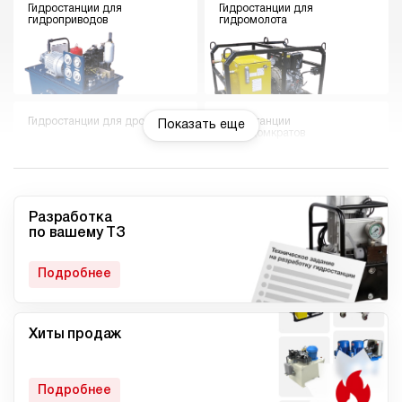
Гидростанции для
Гидростанции для
гидроприводов
гидромолота
Гидростанции для дровокола
Гидростанции
Показать еще
гидродомкратов
Разработка
по вашему ТЗ
Гидростанции для токарного
Мини гидростанции
станка
Подробнее
Хиты продаж
Малогабаритные
Компактные гидростанции
гидростанции
Подробнее