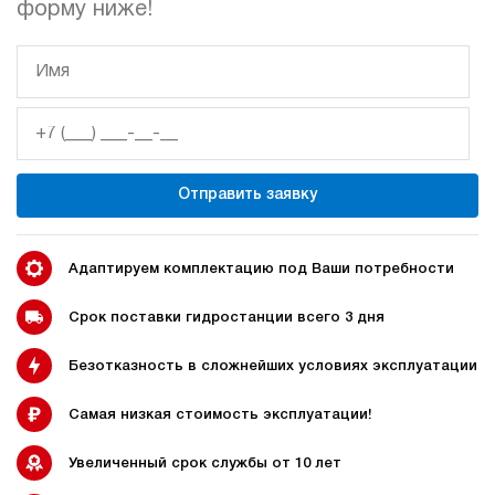
форму ниже!
гидростанции
гидростанцией
Гидростанция с домкратом
Гидростанции с домкратом
200 тонн
Отправить заявку
Адаптируем комплектацию под Ваши потребности
Гидростанции 220 Вольт
Гидростанции мощностью 5
кВт
Срок поставки гидростанции всего 3 дня
Безотказность в сложнейших условиях эксплуатации
Гидростанции для свай
Двухпоточные гидростанции
Самая низкая стоимость эксплуатации!
Увеличенный срок службы от 10 лет