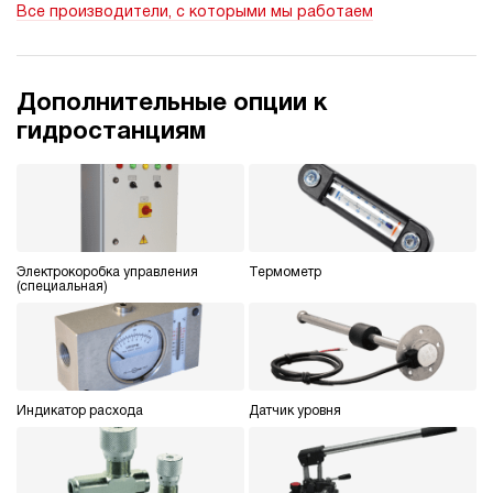
Все производители, с которыми мы работаем
ручной
3.9
Гидростанция НПР-8И1615Т
Дополнительные опции к
147 576 руб
Купить
гидростанциям
8
160
пневматический
150
ручной
Электрокоробка управления
Термометр
4.1
(специальная)
Гидростанция НПР-8И1815Т
147 576 руб
Купить
8
180
пневматический
Индикатор расхода
Датчик уровня
150
ручной