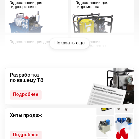
Гидростанции для
Гидростанции для
гидроприводов
гидромолота
Гидростанции для дровокола
Гидростанции
Показать еще
гидродомкратов
Разработка
по вашему ТЗ
Гидростанции для токарного
Мини гидростанции
станка
Подробнее
Хиты продаж
Малогабаритные
Компактные гидростанции
гидростанции
Подробнее