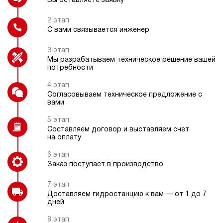
Вы оставляете заявку
пневматический
150
ручной
2 этап
С вами связывается инженер
Блок управления 1-8
Частотный преобразователь
3.9
гидроинструментов
3 этап
Гидростанция НБР-1,6И321Т
Мы разрабатываем техническое решение вашей
147 909 руб
Купить
потребности
1.6
4 этап
320
Согласовываем техническое предложение с
бензиновый
вами
Подогрев рабочей жидкости
10
ручной
5 этап
Составляем договор и выставляем счет
на оплату
Хит продаж
5
Гидростанция НБР-1,6И351Т
6 этап
147 909 руб
161 221 руб
Купить
-9%
Заказ поступает в производство
1.6
7 этап
350
Доставляем гидростанцию к вам — от 1 до 7
бензиновый
дней
10
ручной
8 этап