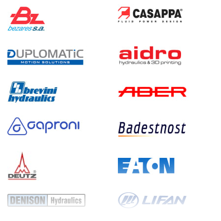
280
пневматический
70
ручной
4.3
Гидростанция НПР-6И2415Т
147 576 руб
Купить
6
240
пневматический
150
ручной
3.4
Гидростанция НПР-6И2515Т
147 576 руб
Купить
6
250
пневматический
150