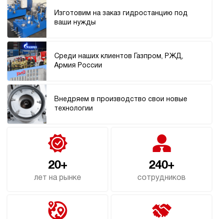
148 200 руб
Купить
Изготовим на заказ гидростанцию под
ваши нужды
18
220
электрический
70
Среди наших клиентов Газпром, РЖД,
э/магнитный
Армия России
4.3
Гидростанция НЭЭ-18И247Т
Внедряем в производство свои новые
148 200 руб
Купить
технологии
18
240
электрический
70
э/магнитный
20+
240+
лет на рынке
сотрудников