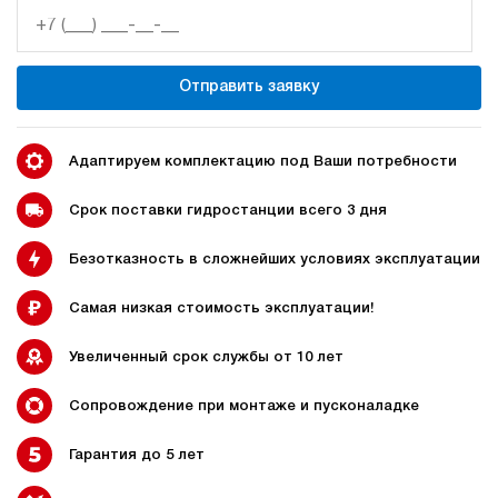
14
120
бензиновый
Отправить заявку
70
ручной
3.7
Адаптируем комплектацию под Ваши потребности
Гидростанция НПР-11И1210Т
145 200 руб
Купить
Срок поставки гидростанции всего 3 дня
11
Безотказность в сложнейших условиях эксплуатации
120
пневматический
100
Самая низкая стоимость эксплуатации!
ручной
Увеличенный срок службы от 10 лет
4.5
Гидростанция НПР-11И1410Т
Сопровождение при монтаже и пусконаладке
145 200 руб
Купить
Гарантия до 5 лет
11
140