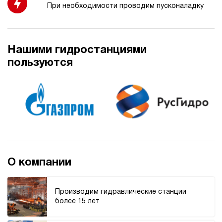
При необходимости проводим пусконаладку
4.7
Гидростанция НЭЭ-18И207Т
148 200 руб
Купить
Нашими гидростанциями
18
пользуются
200
электрический
70
э/магнитный
3.3
Гидростанция НЭЭ-18И217Т
148 200 руб
Купить
18
210
О компании
электрический
70
э/магнитный
Производим гидравлические станции
более 15 лет
4.1
Гидростанция НЭЭ-18И227Т