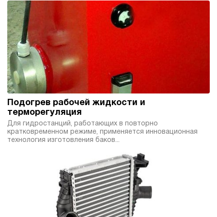
3.9
Гидростанция НПР-11И1910Т
145 200 руб
Купить
11
190
пневматический
100
ручной
Подогрев рабочей жидкости и
3.4
терморегуляция
Гидростанция НПР-15И1010Т
Для гидростанций, работающих в повторно
кратковременном режиме, применяется инновационная
145 200 руб
Купить
технология изготовления баков...
15
100
пневматический
100
ручной
3
Гидростанция НПР-15И1210Т