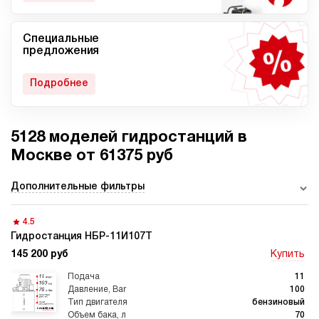
Специальные
Мобильные гидростанции
Гидростанции с ДВС
предложения
Подробнее
5128 моделей гидростанций в
Гидростанции с
Гидростанции высокого
пневмоприводом
давления c электроприводом
Москве от 61375 руб
Дополнительные фильтры
4.5
Ручные гидростанции
Гидростанции с двумя
насосами
Гидростанция НБР-11И107Т
145 200 руб
Купить
11
100
бензиновый
70
Автоматические
Домкрат 100 тонн с