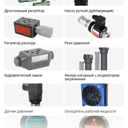
4.5
Гидростанция НПР-8И1915Т
Дроссельный регулятор
Насос ручной (дублирующий)
147 576 руб
Купить
8
190
пневматический
150
Регулятор расхода
Реле давления
ручной
3.6
Гидростанция НПР-8И2015Т
147 576 руб
Купить
Гидравлический замок
Фильтр напорный с индикатором
8
загрязнения
200
пневматический
150
ручной
Датчик давления
Охладитель рабочей жидкости
3
Гидростанция НПР-8И2115Т
147 576 руб
Купить