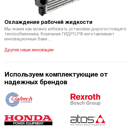
145 200 руб
Купить
15
120
Охлаждение рабочей жидкости
пневматический
Мы знаем как можно избежать установки дорогостоящего
100
теплообменника. Компания ГИДРО.РФ изготавливает
ручной
инновационные баки ...
Другие наши инновации
4.4
Гидростанция НПР-6И277Т
146 362 руб
Купить
6
Используем комплектующие от
270
надежных брендов
пневматический
70
ручной
3.2
Гидростанция НПР-6И287Т
146 362 руб
Купить
6