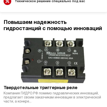
пневматический
Техническое решение специально под вас
100
ручной
3.7
Повышаем надежность
Гидростанция НПР-11И1610Т
гидростанций с помощью инноваций
145 200 руб
Купить
11
160
пневматический
100
ручной
3
Гидростанция НПР-11И1810Т
145 200 руб
Купить
11
Твердотельные триггерные реле
180
Компания ГИДРО.РФ помимо гидравлических инноваций,
пневматический
предлагает своим заказчикам инновации в электрической
100
части, а конкре...
ручной