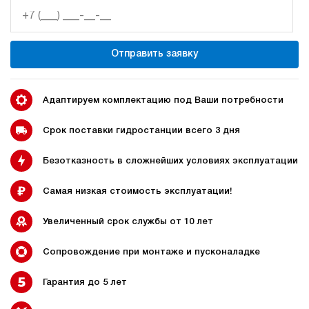
11
280
бензиновый
Отправить заявку
100
ручной
4.1
Адаптируем комплектацию под Ваши потребности
Гидростанция НБР-11И2910Т
176 400 руб
Купить
Срок поставки гидростанции всего 3 дня
11
Безотказность в сложнейших условиях эксплуатации
290
бензиновый
100
Самая низкая стоимость эксплуатации!
ручной
Увеличенный срок службы от 10 лет
3.1
Гидростанция НБР-14И1410Т
Сопровождение при монтаже и пусконаладке
176 400 руб
Купить
Гарантия до 5 лет
14
140