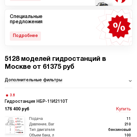
Специальные
Мобильные гидростанции
Гидростанции с ДВС
предложения
Подробнее
5128 моделей гидростанций в
Гидростанции с
Гидростанции высокого
пневмоприводом
давления c электроприводом
Москве от 61375 руб
Дополнительные фильтры
3.8
Ручные гидростанции
Гидростанции с двумя
насосами
Гидростанция НБР-11И2110Т
176 400 руб
Купить
11
210
бензиновый
100
Автоматические
Домкрат 100 тонн с