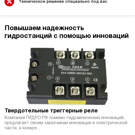
бензиновый
Техническое решение специально под вас
100
ручной
3.8
Повышаем надежность
Гидростанция НБР-14И1610Т
гидростанций с помощью инноваций
176 400 руб
Купить
14
160
бензиновый
100
ручной
3.5
Гидростанция НБР-14И1810Т
176 400 руб
Купить
14
Твердотельные триггерные реле
180
Компания ГИДРО.РФ помимо гидравлических инноваций,
бензиновый
предлагает своим заказчикам инновации в электрической
100
части, а конкре...
ручной