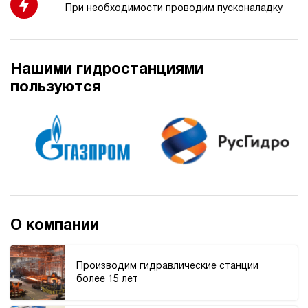
При необходимости проводим пусконаладку
4.9
Гидростанция НПР-4,5И357Т
177 144 руб
Купить
Нашими гидростанциями
4.5
пользуются
350
пневматический
70
ручной
4.7
Гидростанция НБР-7И2515Т
178 560 руб
Купить
7
250
О компании
бензиновый
150
ручной
Производим гидравлические станции
более 15 лет
4.3
Гидростанция НБР-7И2715Т