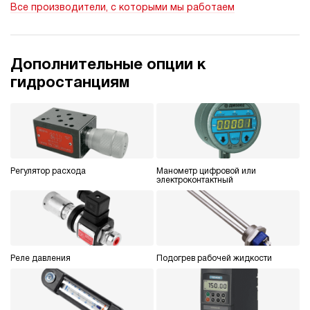
Все производители, с которыми мы работаем
ручной
4.9
Гидростанция НБР-14И2810Т
Дополнительные опции к
176 400 руб
Купить
гидростанциям
14
280
бензиновый
100
ручной
Регулятор расхода
Манометр цифровой или
4.7
электроконтактный
Гидростанция НБР-14И2910Т
176 400 руб
Купить
14
290
бензиновый
Реле давления
Подогрев рабочей жидкости
100
ручной