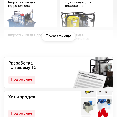
Гидростанции для
Гидростанции для
гидроприводов
гидромолота
Гидростанции для дровокола
Гидростанции
Показать еще
гидродомкратов
Разработка
по вашему ТЗ
Гидростанции для токарного
Мини гидростанции
станка
Подробнее
Хиты продаж
Малогабаритные
Компактные гидростанции
гидростанции
Подробнее