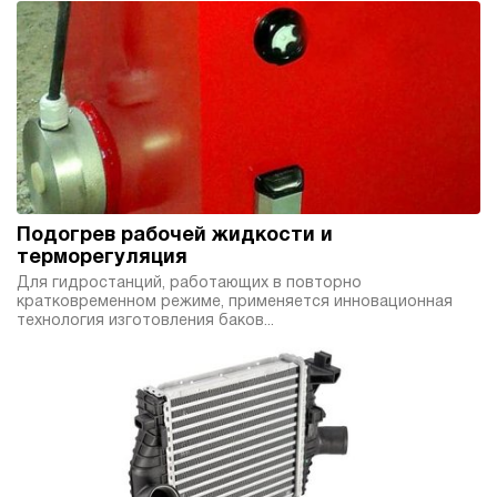
4.8
Гидростанция НБР-14И1910Т
176 400 руб
Купить
14
190
бензиновый
100
ручной
Подогрев рабочей жидкости и
4
терморегуляция
Гидростанция НБР-14И2010Т
Для гидростанций, работающих в повторно
кратковременном режиме, применяется инновационная
176 400 руб
Купить
технология изготовления баков...
14
200
бензиновый
100
ручной
4.3
Гидростанция НБР-14И2110Т