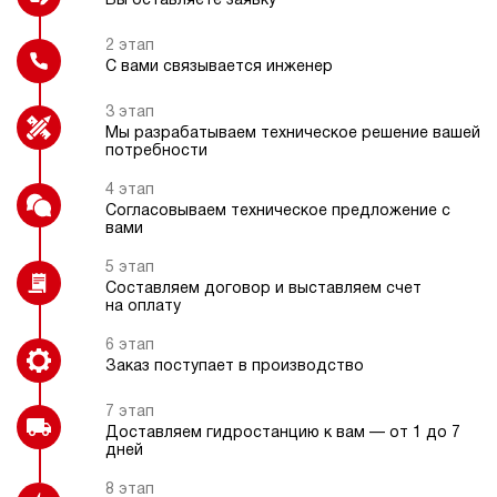
Вы оставляете заявку
пневматический
100
ручной
2 этап
С вами связывается инженер
Взрывозащищенное электрическое
Блок управления 1-8
исполнение
гидроинструментов
4.1
3 этап
Гидростанция НПР-4,5И317Т
Мы разрабатываем техническое решение вашей
177 144 руб
Купить
потребности
4.5
4 этап
310
Согласовываем техническое предложение с
Пульт радиоуправления
пневматический
вами
70
ручной
5 этап
Составляем договор и выставляем счет
на оплату
4
Гидростанция НПР-4,5И327Т
6 этап
177 144 руб
Купить
Заказ поступает в производство
4.5
7 этап
320
Доставляем гидростанцию к вам — от 1 до 7
пневматический
дней
70
ручной
8 этап