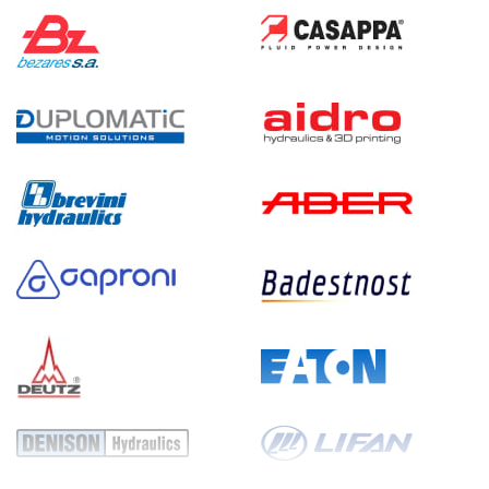
240
бензиновый
100
ручной
4.1
Гидростанция НБР-14И2510Т
176 400 руб
Купить
14
250
бензиновый
100
ручной
3.6
Гидростанция НБР-14И2710Т
176 400 руб
Купить
14
270
бензиновый
100