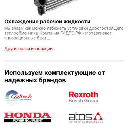
176 400 руб
Купить
14
210
Охлаждение рабочей жидкости
бензиновый
Мы знаем как можно избежать установки дорогостоящего
100
теплообменника. Компания ГИДРО.РФ изготавливает
ручной
инновационные баки ...
Другие наши инновации
3.8
Гидростанция НБР-14И2210Т
176 400 руб
Купить
14
Используем комплектующие от
220
надежных брендов
бензиновый
100
ручной
4.8
Гидростанция НБР-14И2410Т
176 400 руб
Купить
14