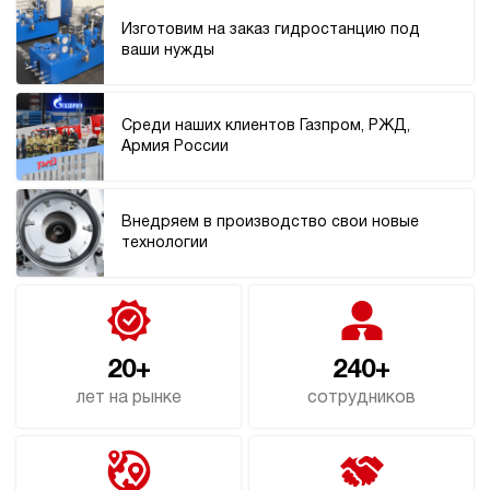
178 560 руб
Купить
Изготовим на заказ гидростанцию под
ваши нужды
7
270
бензиновый
150
Среди наших клиентов Газпром, РЖД,
ручной
Армия России
4
Гидростанция НБР-7И2815Т
Внедряем в производство свои новые
178 560 руб
Купить
технологии
7
280
бензиновый
150
ручной
20+
240+
лет на рынке
сотрудников