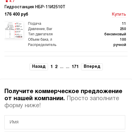
4.7
Гидростанция НБР-11И2510Т
176 400 руб
Купить
Гидростанции для
Гидравлический цилиндр с
промышленного
гидростанцией
оборудования
11
250
бензиновый
100
ручной
Гидростанции 220 Вольт для
Гидростанции для шахт
подъемника
3.6
Гидростанция НБР-11И2710Т
Назад
...
...
Вперед
1
2
171
176 400 руб
Купить
11
270
Гидростанции для смазки
Гидростанции для толкателей
Получите коммерческое предложение
бензиновый
100
от нашей компании.
Просто заполните
ручной
форму ниже!
4.2
Гидростанция НБР-11И2810Т
176 400 руб
Купить