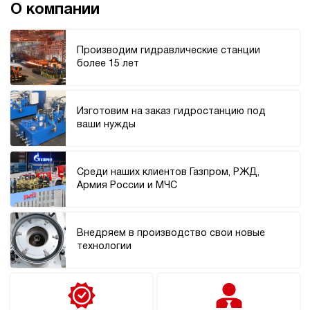
О компании
150
ручной
Производим гидравлические станции
4
более 15 лет
Дизельная гидростанция НДР-7И2015Т
274 104 руб
Купить
7
Изготовим на заказ гидростанцию под
200
ваши нужды
дизельный
150
ручной
Среди наших клиентов Газпром, РЖД,
Армия России и МЧС
4.1
Дизельная гидростанция НДР-7И2115Т
274 104 руб
Купить
Внедряем в производство свои новые
7
технологии
210
дизельный
150
ручной