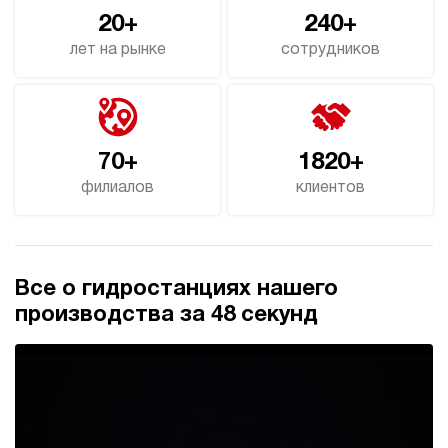
20+
240+
4.7
Дизельная гидростанция НДР-7И2215Т
лет на рынке
сотрудников
274 104 руб
Купить
7
220
дизельный
150
70+
1820+
ручной
филиалов
клиентов
4.6
Дизельная гидростанция НДР-7И2415Т
274 104 руб
Купить
Все о гидростанциях нашего
7
производства за 48 секунд
240
дизельный
150
ручной
4.6
Дизельная гидростанция НДР-7И2515Т