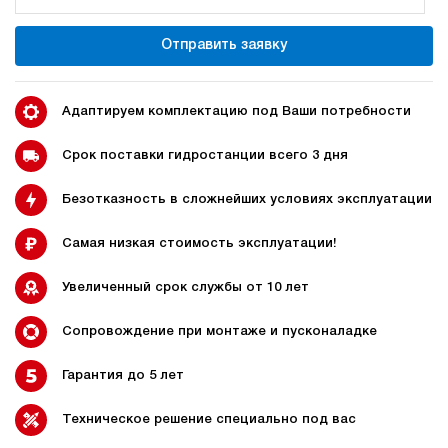
120
дизельный
Отправить заявку
150
ручной
4.4
Адаптируем комплектацию под Ваши потребности
Дизельная гидростанция НДР-7И277Т
269 897 руб
Купить
Срок поставки гидростанции всего 3 дня
7
Безотказность в сложнейших условиях эксплуатации
270
дизельный
70
Самая низкая стоимость эксплуатации!
ручной
Увеличенный срок службы от 10 лет
4.7
Дизельная гидростанция НДР-7И287Т
Сопровождение при монтаже и пусконаладке
269 897 руб
Купить
Гарантия до 5 лет
7
280
дизельный
Техническое решение специально под вас
70