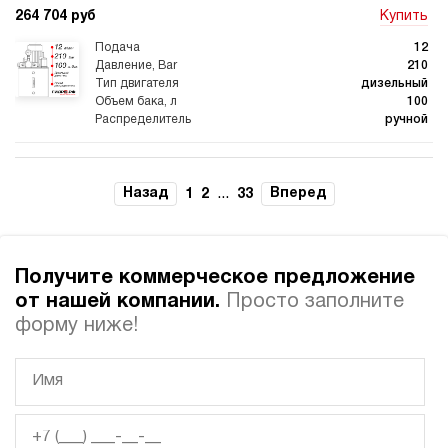
264 704 руб
Купить
12
210
дизельный
100
ручной
3.5
Дизельная гидростанция НДР-20И1015Т
Назад
...
Вперед
1
2
33
264 704 руб
Купить
20
100
Получите коммерческое предложение
дизельный
150
от нашей компании.
Просто заполните
ручной
форму ниже!
4.6
Дизельная гидростанция НДР-20И1215Т
264 704 руб
Купить
20