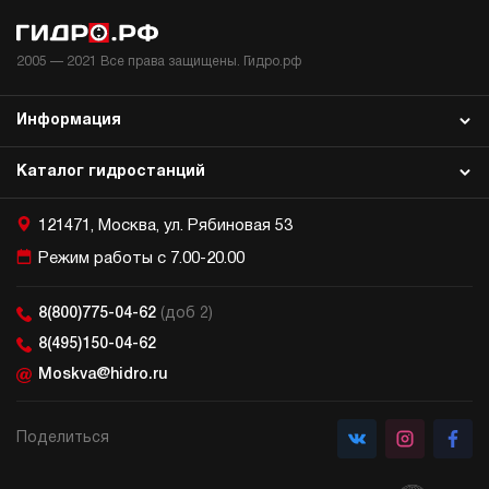
Дизельная гидростанция НДР-12И2015Т
274 104 руб
Купить
2005 —
2021
Все права защищены. Гидро.рф
12
200
Информация
дизельный
150
ручной
Каталог гидростанций
3
121471, Москва, ул. Рябиновая 53
Дизельная гидростанция НДР-12И2115Т
Режим работы с 7.00-20.00
274 104 руб
Купить
12
8(800)775-04-62
(доб 2)
210
дизельный
8(495)150-04-62
150
Moskva@hidro.ru
ручной
3.3
Поделиться
Дизельная гидростанция НДР-20И1020Т
274 104 руб
Купить