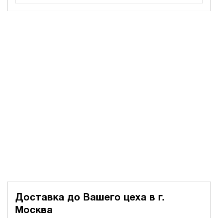
120
дизельный
150
ручной
3.1
Дизельная гидростанция НДР-12И1415Т
274 104 руб
Купить
12
140
дизельный
150
ручной
3.5
Дизельная гидростанция НДР-12И1615Т
274 104 руб
Купить
12
160
Доставка до Вашего цеха в
г.
дизельный
Москва
150