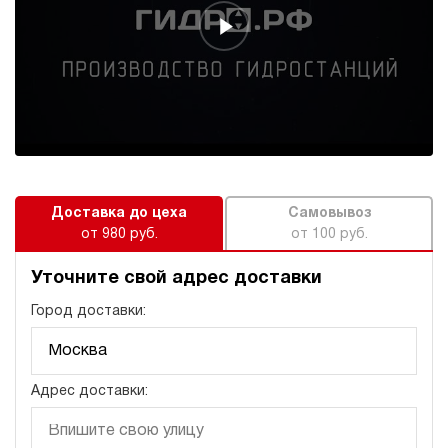
274 104 руб
Купить
7
250
дизельный
150
ручной
4
Дизельная гидростанция НДР-12И1015Т
274 104 руб
Купить
Доставка до цеха
Самовывоз
от 980 руб.
от 100 руб.
12
100
Уточните свой адрес доставки
дизельный
150
Город доставки:
ручной
3.4
Дизельная гидростанция НДР-12И1215Т
Адрес доставки:
274 104 руб
Купить
12