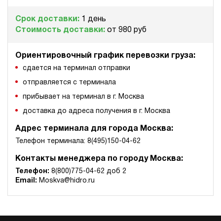
ручной
Срок доставки:
1 день
3.2
Стоимость доставки:
от 980 руб
Дизельная гидростанция НДР-12И1815Т
274 104 руб
Купить
Ориентировочный график перевозки груза:
12
сдается на терминал отправки
180
отправляется с терминала
дизельный
150
прибывает на терминал в г. Москва
ручной
доставка до адреса получения в г. Москва
3.3
Адрес терминала для города Москва:
Дизельная гидростанция НДР-12И1915Т
Телефон терминала: 8(495)150-04-62
274 104 руб
Купить
Контакты менеджера по городу Москва:
12
190
Телефон:
8(800)775-04-62 доб 2
дизельный
Email:
Moskva@hidro.ru
150
ручной
4.9