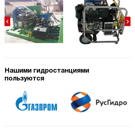
7
160
дизельный
150
ручной
4.1
Дизельная гидростанция НДР-7И1815Т
274 104 руб
Купить
7
Нашими гидростанциями
180
дизельный
пользуются
150
ручной
3.3
Дизельная гидростанция НДР-7И1915Т
274 104 руб
Купить
7
190
дизельный