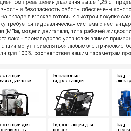
иентом превышения давления выше 1,25 от предел
азность и безопасность работы обеспечены конст
 На складе в Москве готовы к быстрой покупке са
ку требуется гидравлическая система с нестанда
я (МПа), модели двигателя, типа рабочей жидкости
го бака - производство установки займет примерн
анции могут применяться любые электрические, б
ели для 100% соответствия вашим параметрам пр
останции
Бензиновые
Гидро
кого давления
гидростанции
элект
останции для
Гидростанции для
Гидро
оцилиндров
пресса
станк