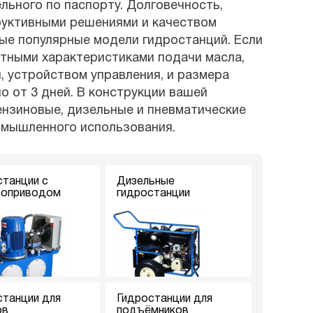
ьного по паспорту. Долговечность,
руктивными решениями и качеством
мые популярные модели гидростанций. Если
ртными характеристиками подачи масла,
, устройством управления, и размера
о от 3 дней. В конструкции вашей
ензиновые, дизельные и пневматические
омышленного использования.
станции с
Дизельные
роприводом
гидростанции
станции для
Гидростанции для
ов
подъёмников