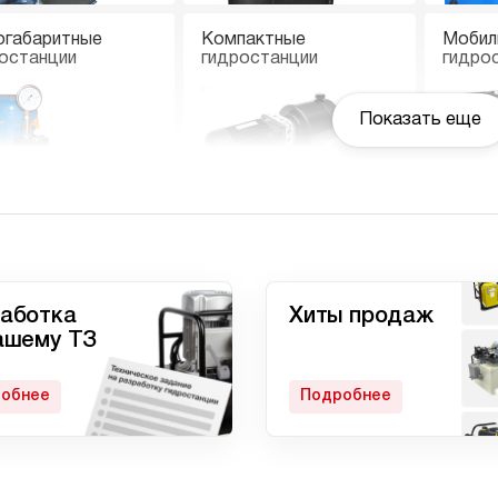
огабаритные
Компактные
Мобил
останции
гидростанции
гидро
Показать еще
останции с
Гидростанции
Ручны
вмоприводом
высокого давления c
электроприводом
аботка
Хиты продаж
ашему ТЗ
обнее
Подробнее
матические
Домкрат 100 тонн с
Гидро
останции
гидростанцией
с дом