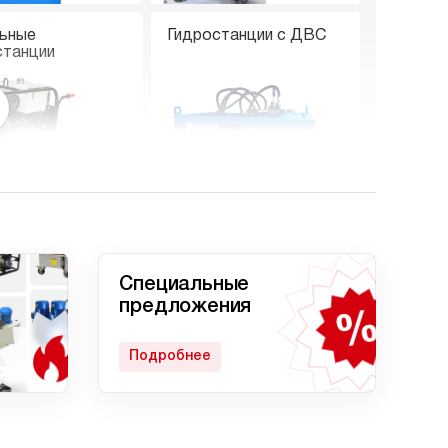
ьные
Гидростанции с ДВС
станции
е гидростанции
Гидростанции с двумя
насосами
Специальные
предложения
Подробнее
станция
Гидростанции с
кратом
домкратом 200 тонн