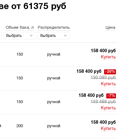
е от 61375 руб
Объем бака, л
Распределитель
Цена
станции для свай
Двухпоточные
гидростанции
Выбрать
Выбрать
158 400 руб
150
ручной
Купить
158 400 руб
-20%
190 080 руб
150
ручной
станции 220
Гидростанции для
Купить
 для подъемника
шахт
158 400 руб
-7%
169 488 руб
150
ручной
Купить
158 400 руб
й
200
ручной
Купить