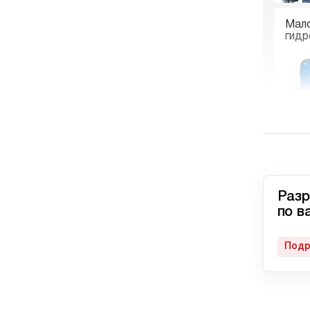
Мал
гидр
Гидр
пне
Разр
по в
Подр
Авто
гидр