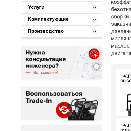
коэффиц
Услуги
безотк
сборки.
Комплектующие
заказчи
давлени
Производство
масляно
маслост
двигат
Гидр
высо
Гидр
гидр