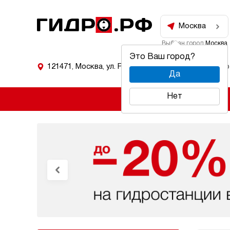
Москва
Выбран город
Москва
Это Ваш город?
121471
,
Москва
,
ул. Рябиновая 53
Режим работ
Да
Нет