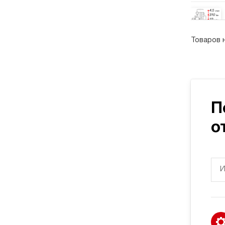
Товаров 
П
о