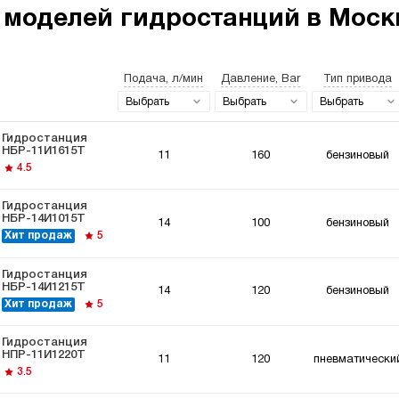
 моделей гидростанций в Москв
Подача, л/мин
Давление, Bar
Тип привода
останции 220
Гидростанции
Гидро
ьт
мощностью 5 кВт
Выбрать
Выбрать
Выбрать
Гидростанция
НБР-11И1615Т
11
160
бензиновый
4.5
Гидростанция
НБР-14И1015Т
14
100
бензиновый
останции для
Гидравлический
Гидро
Хит продаж
5
мышленного
цилиндр с
Вольт
удования
гидростанцией
Гидростанция
НБР-14И1215Т
14
120
бензиновый
Хит продаж
5
Гидростанция
НПР-11И1220Т
11
120
пневматически
3.5
останции для
Гидростанции для
ки
толкателей