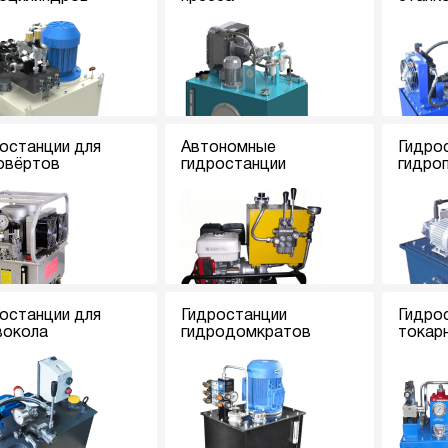
останции для
Автономные
Гидро
овёртов
гидростанции
гидро
останции для
Гидростанции
Гидро
вокола
гидродомкратов
токар