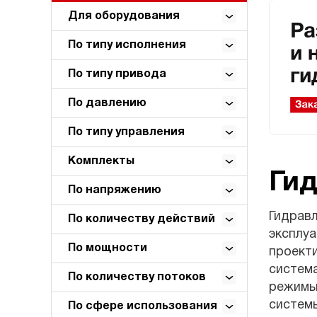
Для оборудования
По типу исполнения
По типу привода
По давлению
По типу управления
Комплекты
Ги
По напряжению
Гидрав
По количеству действий
эксплуа
По мощности
проект
система
По количеству потоков
режимы
системы
По сфере использования