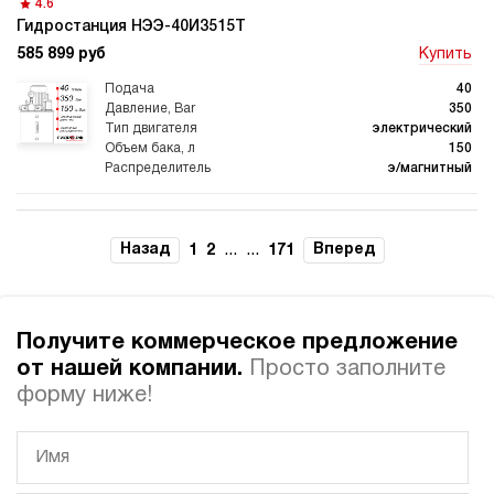
4.6
Гидростанция НЭЭ-40И3515Т
585 899 руб
Купить
Гидростанции для
Гидравлический цилиндр с
промышленного
гидростанцией
оборудования
40
350
электрический
150
э/магнитный
Гидростанции 220 Вольт для
Гидростанции для шахт
подъемника
3.7
Гидростанция НЭР-44И5025Т
Назад
...
...
Вперед
1
2
171
586 369 руб
Купить
44
500
Гидростанции для смазки
Гидростанции для толкателей
Получите коммерческое предложение
электрический
250
от нашей компании.
Просто заполните
ручной
форму ниже!
4.1
Гидростанция НДР-30И2710Т
587 045 руб
Купить