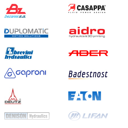
320
электрический
200
э/магнитный
3.6
Гидростанция НЭЭ-40И3520Т
592 906 руб
Купить
40
350
электрический
200
э/магнитный
3.7
Гидростанция НДР-50И1020Т
594 456 руб
Купить
50
100
дизельный
200