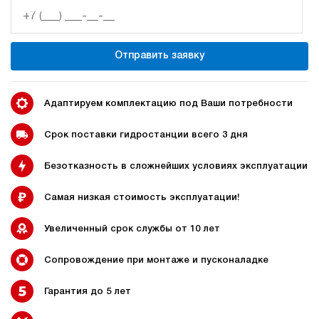
30
270
дизельный
Отправить заявку
100
ручной
4.7
Адаптируем комплектацию под Ваши потребности
Гидростанция НДР-30И2810Т
587 045 руб
Купить
Срок поставки гидростанции всего 3 дня
30
Безотказность в сложнейших условиях эксплуатации
280
дизельный
100
Самая низкая стоимость эксплуатации!
ручной
Увеличенный срок службы от 10 лет
4.3
Гидростанция НЭЭ-40И2925Т
Сопровождение при монтаже и пусконаладке
589 617 руб
Купить
Гарантия до 5 лет
40
290