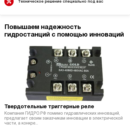
электрический
Техническое решение специально под вас
250
э/магнитный
4.3
Повышаем надежность
Гидростанция НЭР-44И6325Т
гидростанций с помощью инноваций
590 188 руб
Купить
44
630
электрический
250
ручной
4.8
Гидростанция НЭЭ-23И5010Т
591 924 руб
Купить
23
Твердотельные триггерные реле
500
Компания ГИДРО.РФ помимо гидравлических инноваций,
электрический
предлагает своим заказчикам инновации в электрической
100
части, а конкре...
э/магнитный