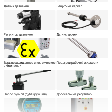
3.6
Гидростанция НДР-50И1620Т
Датчик давления
Защитный каркас
594 456 руб
Купить
50
160
дизельный
200
Регулятор давления
Датчик уровня
ручной
3.4
Гидростанция НДР-30И2715Т
597 056 руб
Купить
Взрывозащищенное электрическое
Подогрев рабочей жидкости
исполнение
30
270
дизельный
150
ручной
Насос ручной (дублирующий)
Дроссельный регулятор
3.8
Гидростанция НДР-30И2815Т
597 056 руб
Купить