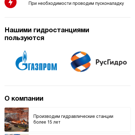
При необходимости проводим пусконаладку
4.9
Гидростанция НБР-14И704Т
599 808 руб
Купить
Нашими гидростанциями
14
пользуются
700
бензиновый
40
ручной
4.5
Гидростанция НЭЭ-23И4015Т
604 717 руб
Купить
23
400
О компании
электрический
150
э/магнитный
Производим гидравлические станции
более 15 лет
4.1
Гидростанция НДР-30И2720Т