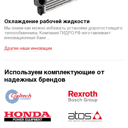
592 906 руб
Купить
40
300
Охлаждение рабочей жидкости
электрический
Мы знаем как можно избежать установки дорогостоящего
200
теплообменника. Компания ГИДРО.РФ изготавливает
э/магнитный
инновационные баки ...
Другие наши инновации
4.1
Гидростанция НЭЭ-40И3120Т
592 906 руб
Купить
40
Используем комплектующие от
310
надежных брендов
электрический
200
э/магнитный
4.8
Гидростанция НЭЭ-40И3220Т
592 906 руб
Купить
40