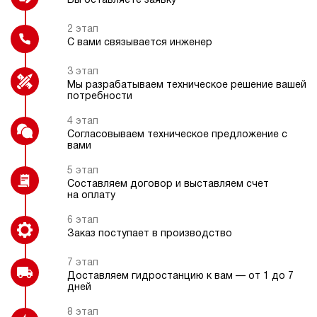
Вы оставляете заявку
электрический
250
э/магнитный
2 этап
С вами связывается инженер
Индикатор расхода
Счетчик моточасов
3.6
3 этап
Гидростанция НЭЭ-40И3225Т
Мы разрабатываем техническое решение вашей
597 911 руб
Купить
потребности
40
4 этап
320
Согласовываем техническое предложение с
Регулятор расхода
электрический
вами
250
э/магнитный
5 этап
Составляем договор и выставляем счет
на оплату
4.1
Гидростанция НЭЭ-40И3525Т
6 этап
597 911 руб
Купить
Заказ поступает в производство
40
7 этап
350
Доставляем гидростанцию к вам — от 1 до 7
электрический
дней
250
э/магнитный
8 этап