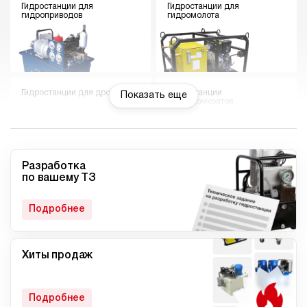
Гидростанции для
Гидростанции для
гидроприводов
гидромолота
Гидростанции для дровокола
Гидростанции
Показать еще
гидродомкратов
Разработка
по вашему ТЗ
Гидростанции для токарного
Мини гидростанции
станка
Подробнее
Хиты продаж
Малогабаритные
Компактные гидростанции
гидростанции
Подробнее