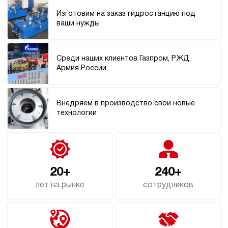
606 667 руб
Купить
Изготовим на заказ гидростанцию под
ваши нужды
30
270
дизельный
200
Среди наших клиентов Газпром, РЖД,
ручной
Армия России
3.7
Гидростанция НДР-30И2820Т
Внедряем в производство свои новые
606 667 руб
Купить
технологии
30
280
дизельный
200
ручной
20+
240+
лет на рынке
сотрудников