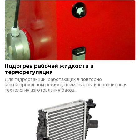
4.2
Гидростанция НЭЭ-23И6310Т
591 924 руб
Купить
23
630
электрический
100
э/магнитный
Подогрев рабочей жидкости и
4.7
терморегуляция
Гидростанция НЭЭ-23И7010Т
Для гидростанций, работающих в повторно
кратковременном режиме, применяется инновационная
591 924 руб
Купить
технология изготовления баков...
23
700
электрический
100
э/магнитный
4.7
Гидростанция НЭЭ-40И3020Т