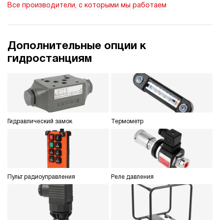
Все производители, с которыми мы работаем
ручной
3.4
Гидростанция НДР-50И1220Т
Дополнительные опции к
594 456 руб
Купить
гидростанциям
50
120
дизельный
200
ручной
Гидравлический замок
Термометр
4.8
Гидростанция НДР-50И1420Т
594 456 руб
Купить
50
140
Пульт радиоуправления
Реле давления
дизельный
200
ручной