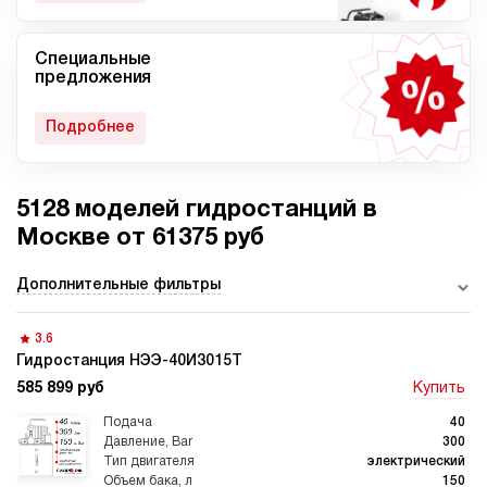
Специальные
Мобильные гидростанции
Гидростанции с ДВС
предложения
Подробнее
5128 моделей гидростанций в
Гидростанции с
Гидростанции высокого
пневмоприводом
давления c электроприводом
Москве от 61375 руб
Дополнительные фильтры
3.6
Ручные гидростанции
Гидростанции с двумя
насосами
Гидростанция НЭЭ-40И3015Т
585 899 руб
Купить
40
300
электрический
150
Автоматические
Домкрат 100 тонн с