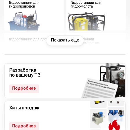
Гидростанции для
Гидростанции для
гидроприводов
гидромолота
Гидростанции для дровокола
Гидростанции
Показать еще
гидродомкратов
Разработка
по вашему ТЗ
Гидростанции для токарного
Мини гидростанции
станка
Подробнее
Хиты продаж
Малогабаритные
Компактные гидростанции
гидростанции
Подробнее