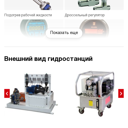
Подогрев рабочей жидкости
Дроссельный регулятор
Показать еще
Манометр цифровой или
Счетчик моточасов
электроконтактный
Внешний вид гидростанций
Реле давления
Гидравлический замок
Индикатор расхода
Датчик давления