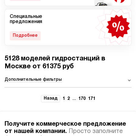
Специальные
Мобильные гидростанции
Гидростанции с ДВС
предложения
Подробнее
5128 моделей гидростанций в
Гидростанции с
Гидростанции высокого
пневмоприводом
давления c электроприводом
Москве от 61375 руб
Дополнительные фильтры
Ручные гидростанции
Гидростанции с двумя
Назад
...
1
2
170
171
насосами
Получите коммерческое предложение
от нашей компании.
Просто заполните
Автоматические
Домкрат 100 тонн с