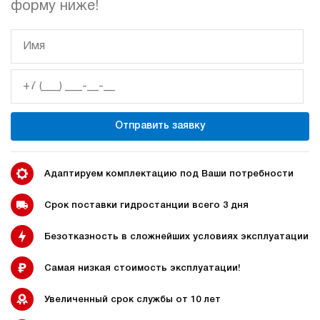
форму ниже!
гидростанции
гидростанцией
Гидростанция с домкратом
Гидростанции с домкратом
200 тонн
Отправить заявку
Адаптируем комплектацию под Ваши потребности
Гидростанции 220 Вольт
Гидростанции мощностью 5
кВт
Срок поставки гидростанции всего 3 дня
Безотказность в сложнейших условиях эксплуатации
Гидростанции для свай
Двухпоточные гидростанции
Самая низкая стоимость эксплуатации!
Увеличенный срок службы от 10 лет