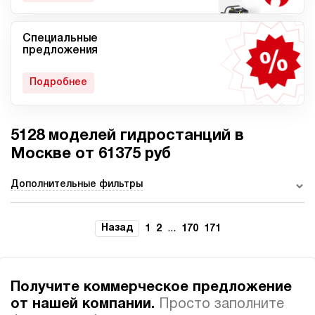
Специальные
Мобильные гидростанции
Гидростанции с ДВС
предложения
Подробнее
5128 моделей гидростанций в
Гидростанции с
Гидростанции высокого
пневмоприводом
давления c электроприводом
Москве от 61375 руб
Дополнительные фильтры
Ручные гидростанции
Гидростанции с двумя
Назад
...
1
2
170
171
насосами
Получите коммерческое предложение
от нашей компании.
Просто заполните
Автоматические
Домкрат 100 тонн с