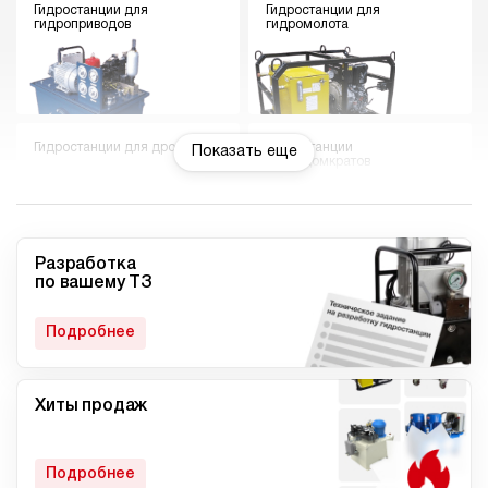
Гидростанции для
Гидростанции для
гидроприводов
гидромолота
Гидростанции для дровокола
Гидростанции
Показать еще
гидродомкратов
Разработка
по вашему ТЗ
Гидростанции для токарного
Мини гидростанции
станка
Подробнее
Хиты продаж
Малогабаритные
Компактные гидростанции
гидростанции
Подробнее