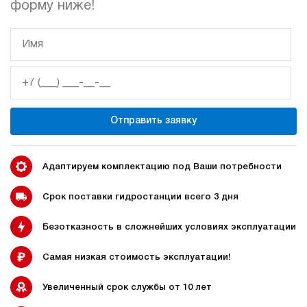
форму ниже!
гидростанции
гидростанцией
Гидростанция с домкратом
Гидростанции с домкратом
200 тонн
Отправить заявку
Адаптируем комплектацию под Ваши потребности
Гидростанции 220 Вольт
Гидростанции мощностью 5
кВт
Срок поставки гидростанции всего 3 дня
Безотказность в сложнейших условиях эксплуатации
Гидростанции для свай
Двухпоточные гидростанции
Самая низкая стоимость эксплуатации!
Увеличенный срок службы от 10 лет