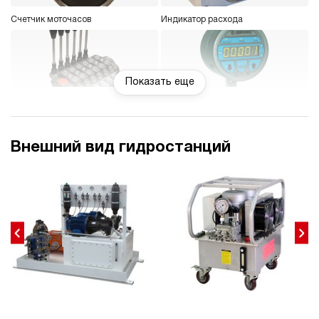
Счетчик моточасов
Индикатор расхода
Показать еще
Блок управления 1-8
Манометр цифровой или
гидроинструментов
электроконтактный
Внешний вид гидростанций
Фильтр напорный с индикатором
Регулятор расхода
загрязнения
Датчик уровня
Реле давления