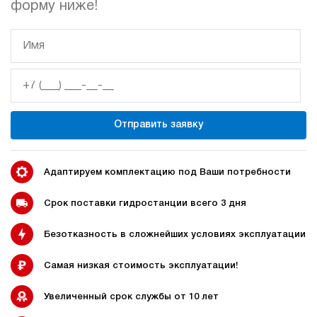
форму ниже!
гидростанции
гидростанцией
Гидростанция с домкратом
Гидростанции с домкратом
200 тонн
Отправить заявку
Адаптируем комплектацию под Ваши потребности
Гидростанции 220 Вольт
Гидростанции мощностью 5
кВт
Срок поставки гидростанции всего 3 дня
Безотказность в сложнейших условиях эксплуатации
Гидростанции для свай
Двухпоточные гидростанции
Самая низкая стоимость эксплуатации!
Увеличенный срок службы от 10 лет