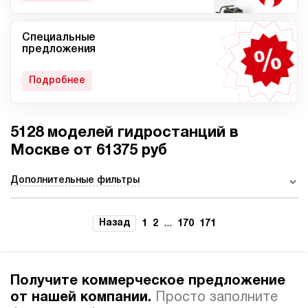
Специальные
Мобильные гидростанции
Гидростанции с ДВС
предложения
Подробнее
5128 моделей гидростанций в
Гидростанции с
Гидростанции высокого
пневмоприводом
давления c электроприводом
Москве от 61375 руб
Дополнительные фильтры
Ручные гидростанции
Гидростанции с двумя
Назад
...
1
2
170
171
насосами
Получите коммерческое предложение
от нашей компании.
Просто заполните
Автоматические
Домкрат 100 тонн с