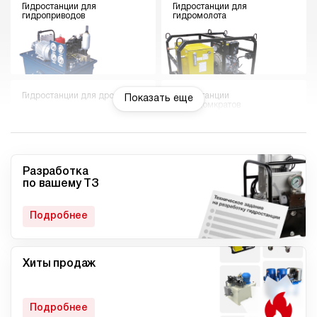
Гидростанции для
Гидростанции для
гидроприводов
гидромолота
Гидростанции для дровокола
Гидростанции
Показать еще
гидродомкратов
Разработка
по вашему ТЗ
Гидростанции для токарного
Мини гидростанции
станка
Подробнее
Хиты продаж
Малогабаритные
Компактные гидростанции
гидростанции
Подробнее