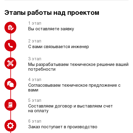
Этапы работы над проектом
Взрывозащищенное электрическое
Колеса
исполнение
1 этап
Вы оставляете заявку
2 этап
С вами связывается инженер
Фильтр напорный с индикатором
Защитный каркас
загрязнения
3 этап
Мы разрабатываем техническое решение вашей
потребности
4 этап
Согласовываем техническое предложение с
Частотный преобразователь
вами
5 этап
Составляем договор и выставляем счет
на оплату
6 этап
Заказ поступает в производство