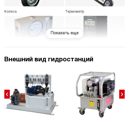
Колеса
Термометр
Показать еще
Индикатор расхода
Частотный преобразователь
Внешний вид гидростанций
Фильтр напорный с индикатором
Защитный каркас
загрязнения
Взрывозащищенное электрическое
Гидравлический замок
исполнение