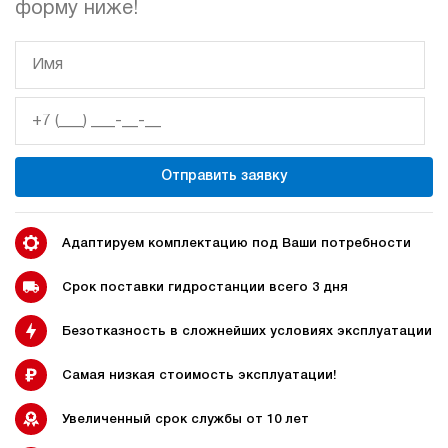
форму ниже!
гидростанции
гидростанцией
Гидростанция с домкратом
Гидростанции с домкратом
200 тонн
Отправить заявку
Адаптируем комплектацию под Ваши потребности
Гидростанции 220 Вольт
Гидростанции мощностью 5
кВт
Срок поставки гидростанции всего 3 дня
Безотказность в сложнейших условиях эксплуатации
Гидростанции для свай
Двухпоточные гидростанции
Самая низкая стоимость эксплуатации!
Увеличенный срок службы от 10 лет