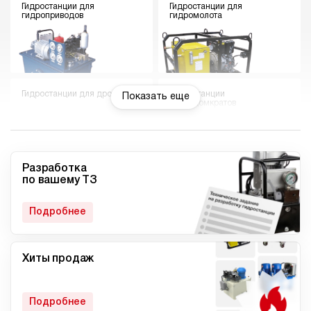
Гидростанции для
Гидростанции для
гидроприводов
гидромолота
Гидростанции для дровокола
Гидростанции
Показать еще
гидродомкратов
Разработка
по вашему ТЗ
Гидростанции для токарного
Мини гидростанции
станка
Подробнее
Хиты продаж
Малогабаритные
Компактные гидростанции
гидростанции
Подробнее