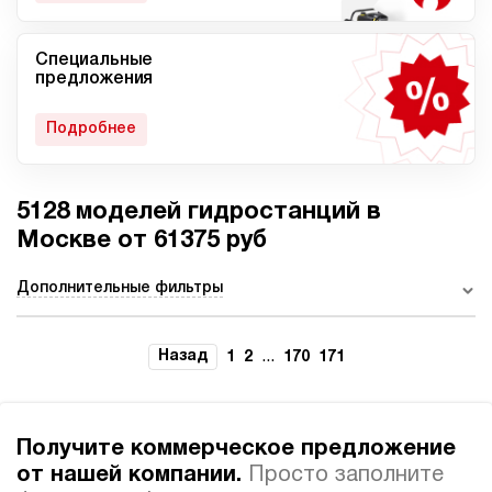
Специальные
Мобильные гидростанции
Гидростанции с ДВС
предложения
Подробнее
5128 моделей гидростанций в
Гидростанции с
Гидростанции высокого
пневмоприводом
давления c электроприводом
Москве от 61375 руб
Дополнительные фильтры
Ручные гидростанции
Гидростанции с двумя
Назад
...
1
2
170
171
насосами
Получите коммерческое предложение
от нашей компании.
Просто заполните
Автоматические
Домкрат 100 тонн с