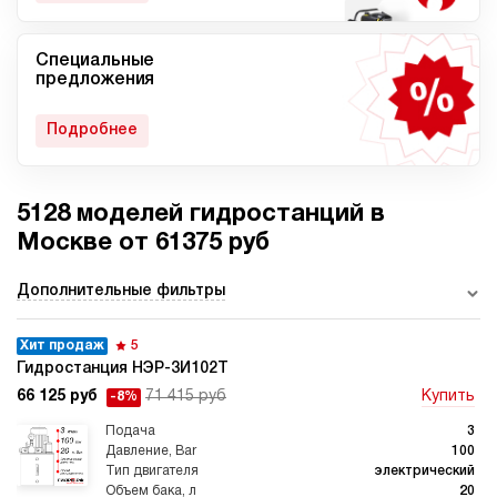
Специальные
Мобильные гидростанции
Гидростанции с ДВС
предложения
Подробнее
5128 моделей гидростанций в
Гидростанции с
Гидростанции высокого
пневмоприводом
давления c электроприводом
Москве от 61375 руб
Дополнительные фильтры
Хит продаж
5
Ручные гидростанции
Гидростанции с двумя
насосами
Гидростанция НЭР-3И102Т
66 125 руб
71 415 руб
Купить
-8%
3
100
электрический
20
Автоматические
Домкрат 100 тонн с