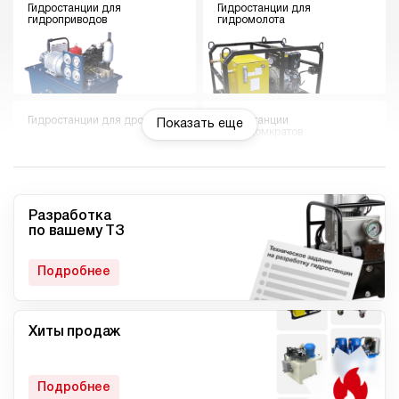
Гидростанции для
Гидростанции для
гидроприводов
гидромолота
Гидростанции для дровокола
Гидростанции
Показать еще
гидродомкратов
Разработка
по вашему ТЗ
Гидростанции для токарного
Мини гидростанции
станка
Подробнее
Хиты продаж
Малогабаритные
Компактные гидростанции
гидростанции
Подробнее