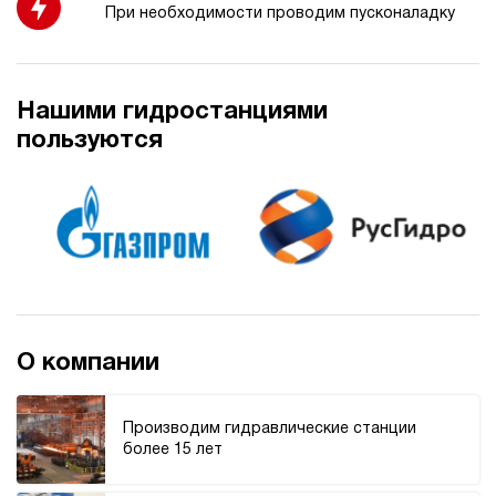
При необходимости проводим пусконаладку
3.4
Гидростанция НЭЭ-4,5И201Т
66 430 руб
Купить
Нашими гидростанциями
4.5
пользуются
200
электрический
10
э/магнитный
3.1
Гидростанция НЭЭ-4,5И211Т
67 080 руб
Купить
4.5
210
О компании
электрический
10
э/магнитный
Производим гидравлические станции
более 15 лет
4.6
Гидростанция НЭЭ-4,5И221Т