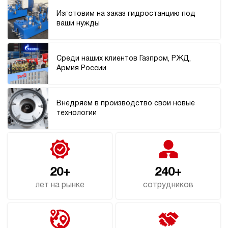
67 080 руб
Купить
Изготовим на заказ гидростанцию под
ваши нужды
4.5
220
электрический
10
Среди наших клиентов Газпром, РЖД,
э/магнитный
Армия России
3.3
Гидростанция НЭЭ-4,5И241Т
Внедряем в производство свои новые
67 080 руб
Купить
технологии
4.5
240
электрический
10
э/магнитный
20+
240+
лет на рынке
сотрудников