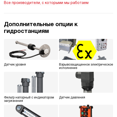
Все производители, с которыми мы работаем
ручной
3.6
Гидростанция НЭР-1,6И252Т
Дополнительные опции к
66 125 руб
Купить
гидростанциям
1.6
250
электрический
20
ручной
Датчик уровня
Взрывозащищенное электрическое
3.4
исполнение
Гидростанция НЭР-4,5И102Т
66 125 руб
Купить
4.5
100
электрический
Фильтр напорный с индикатором
Датчик давления
20
загрязнения
ручной