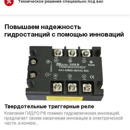
электрический
Техническое решение специально под вас
20
ручной
4.8
Повышаем надежность
Гидростанция НЭР-3И222Т
гидростанций с помощью инноваций
66 125 руб
Купить
3
220
электрический
20
ручной
Хит продаж
5
Гидростанция НЭР-6И102Т
66 125 руб
70 754 руб
Купить
-7%
6
Твердотельные триггерные реле
100
Компания ГИДРО.РФ помимо гидравлических инноваций,
электрический
предлагает своим заказчикам инновации в электрической
20
части, а конкре...
ручной