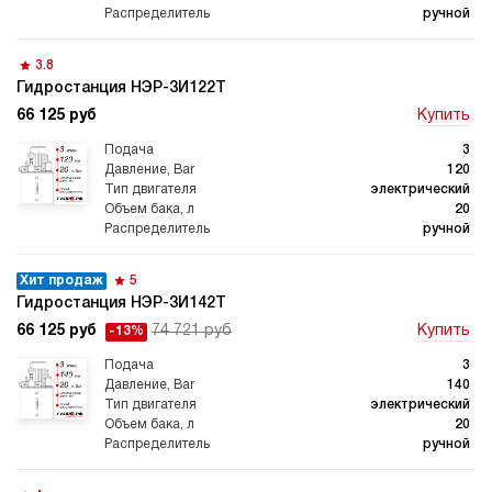
гидростанции
гидростанцией
ручной
3.8
Гидростанция НЭР-3И122Т
66 125 руб
Купить
Гидростанция с домкратом
Гидростанции с домкратом
200 тонн
3
120
электрический
20
ручной
Гидростанции 220 Вольт
Гидростанции мощностью 5
Хит продаж
5
кВт
Гидростанция НЭР-3И142Т
66 125 руб
74 721 руб
Купить
-13%
3
140
электрический
Гидростанции для свай
Двухпоточные гидростанции
20
ручной