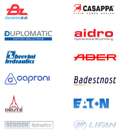
210
электрический
20
ручной
3.8
Гидростанция НЭР-1,6И222Т
66 125 руб
Купить
1.6
220
электрический
20
ручной
3
Гидростанция НЭР-1,6И242Т
66 125 руб
Купить
1.6
240
электрический
20