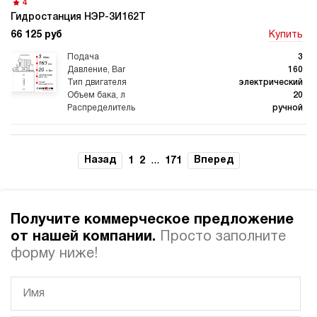
4
Гидростанция НЭР-3И162Т
66 125 руб
Купить
Гидростанции для
Гидравлический цилиндр с
промышленного
гидростанцией
оборудования
3
160
электрический
20
ручной
Гидростанции 220 Вольт для
Гидростанции для шахт
подъемника
3.7
Гидростанция НЭР-3И182Т
Назад
...
Вперед
1
2
171
66 125 руб
Купить
3
180
Гидростанции для смазки
Гидростанции для толкателей
Получите коммерческое предложение
электрический
20
от нашей компании.
Просто заполните
ручной
форму ниже!
3.5
Гидростанция НЭР-3И192Т
66 125 руб
Купить