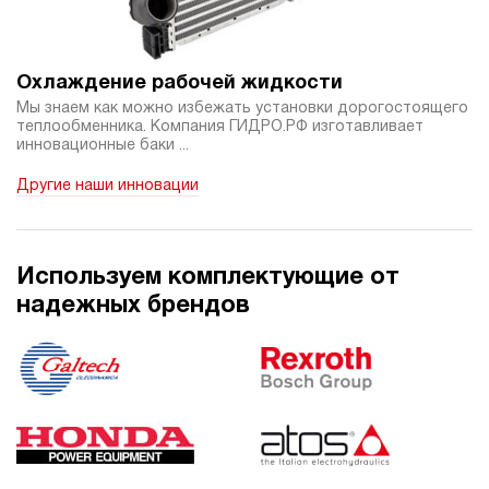
66 125 руб
Купить
1.6
190
Охлаждение рабочей жидкости
электрический
Мы знаем как можно избежать установки дорогостоящего
20
теплообменника. Компания ГИДРО.РФ изготавливает
ручной
инновационные баки ...
Другие наши инновации
4.7
Гидростанция НЭР-1,6И202Т
66 125 руб
Купить
1.6
Используем комплектующие от
200
надежных брендов
электрический
20
ручной
4.2
Гидростанция НЭР-1,6И212Т
66 125 руб
Купить
1.6