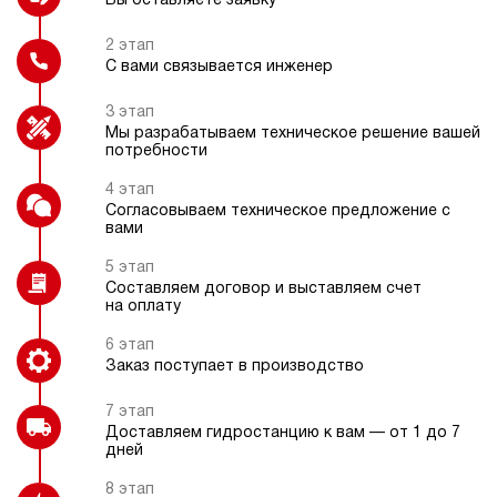
Вы оставляете заявку
электрический
10
э/магнитный
2 этап
С вами связывается инженер
4
Датчик температуры
Колеса
3 этап
Гидростанция НЭЭ-4,5И181Т
Мы разрабатываем техническое решение вашей
66 430 руб
Купить
потребности
4.5
4 этап
180
Согласовываем техническое предложение с
электрический
вами
Частотный преобразователь
10
э/магнитный
5 этап
Составляем договор и выставляем счет
на оплату
4.2
Гидростанция НЭЭ-4,5И191Т
6 этап
66 430 руб
Купить
Заказ поступает в производство
4.5
7 этап
190
Доставляем гидростанцию к вам — от 1 до 7
электрический
дней
10
э/магнитный
8 этап