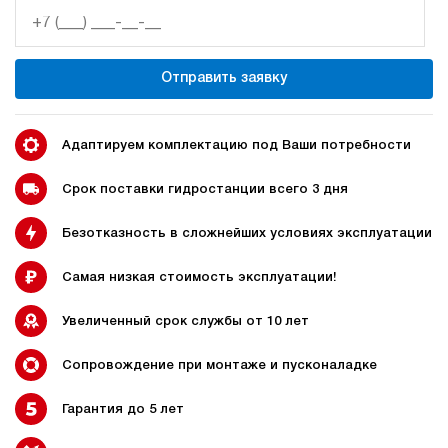
3
190
электрический
Отправить заявку
20
ручной
3.7
Адаптируем комплектацию под Ваши потребности
Гидростанция НЭР-3И202Т
66 125 руб
Купить
Срок поставки гидростанции всего 3 дня
3
Безотказность в сложнейших условиях эксплуатации
200
электрический
20
Самая низкая стоимость эксплуатации!
ручной
Увеличенный срок службы от 10 лет
4.1
Гидростанция НЭР-3И212Т
Сопровождение при монтаже и пусконаладке
66 125 руб
Купить
Гарантия до 5 лет
3
210