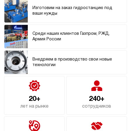
71 625 руб
Купить
Изготовим на заказ гидростанцию под
ваши нужды
9
250
электрический
20
Среди наших клиентов Газпром, РЖД,
ручной
Армия России
4.1
Гидростанция НЭР-1,6И272Т
Внедряем в производство свои новые
72 738 руб
Купить
технологии
1.6
270
электрический
20
ручной
20+
240+
лет на рынке
сотрудников