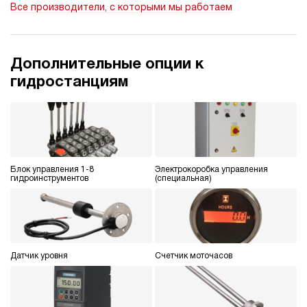
Все производители, с которыми мы работаем
э/магнитный
4.2
Гидростанция НЭЭ-9И142Т
Дополнительные опции к
70 980 руб
Купить
гидростанциям
9
140
электрический
20
э/магнитный
Блок управления 1-8
Электрокоробка управления
4.5
гидроинструментов
(специальная)
Гидростанция НЭЭ-4,5И212Т
70 980 руб
Купить
4.5
210
электрический
Датчик уровня
Счетчик моточасов
20
э/магнитный