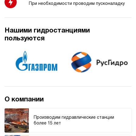
При необходимости проводим пусконаладку
3.4
Гидростанция НЭР-9И222Т
71 625 руб
Купить
Нашими гидростанциями
9
пользуются
220
электрический
20
ручной
3.2
Гидростанция НЭР-9И242Т
71 625 руб
Купить
9
240
О компании
электрический
20
ручной
Производим гидравлические станции
более 15 лет
4.6
Гидростанция НЭР-9И252Т