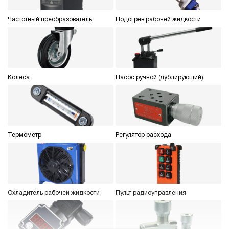
4.5
Гидростанция НЭЭ-4,5И222Т
Частотный преобразователь
Подогрев рабочей жидкости
70 980 руб
Купить
4.5
220
электрический
20
Колеса
Насос ручной (дублирующий)
э/магнитный
3.6
Гидростанция НЭЭ-4,5И242Т
70 980 руб
Купить
Термометр
Регулятор расхода
4.5
240
электрический
20
э/магнитный
Охладитель рабочей жидкости
Пульт радиоуправления
4.8
Гидростанция НЭЭ-4,5И252Т
70 980 руб
Купить