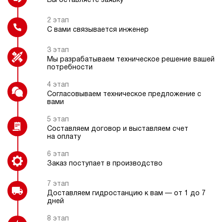
Вы оставляете заявку
электрический
10
э/магнитный
2 этап
С вами связывается инженер
Регулятор давления
Гидравлический замок
4.2
3 этап
Гидростанция НЭЭ-1,6И291Т
Мы разрабатываем техническое решение вашей
71 357 руб
Купить
потребности
1.6
4 этап
290
Взрывозащищенное электрическое
Согласовываем техническое предложение с
исполнение
электрический
вами
10
э/магнитный
5 этап
Составляем договор и выставляем счет
на оплату
3.1
Гидростанция НЭР-9И212Т
6 этап
71 625 руб
Купить
Заказ поступает в производство
9
7 этап
210
Доставляем гидростанцию к вам — от 1 до 7
электрический
дней
20
ручной
8 этап