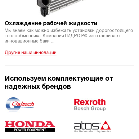
70 980 руб
Купить
6
200
Охлаждение рабочей жидкости
электрический
Мы знаем как можно избежать установки дорогостоящего
20
теплообменника. Компания ГИДРО.РФ изготавливает
э/магнитный
инновационные баки ...
Другие наши инновации
3.3
Гидростанция НЭЭ-6И212Т
70 980 руб
Купить
6
Используем комплектующие от
210
надежных брендов
электрический
20
э/магнитный
3.3
Гидростанция НЭЭ-6И222Т
70 980 руб
Купить
6