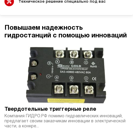
электрический
Техническое решение специально под вас
10
ручной
4.2
Повышаем надежность
Гидростанция НЭР-4,5И291Т
гидростанций с помощью инноваций
70 950 руб
Купить
4.5
290
электрический
10
ручной
3.8
Гидростанция НЭЭ-6И162Т
70 980 руб
Купить
6
Твердотельные триггерные реле
160
Компания ГИДРО.РФ помимо гидравлических инноваций,
электрический
предлагает своим заказчикам инновации в электрической
20
части, а конкре...
э/магнитный