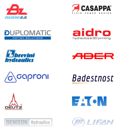
220
электрический
20
э/магнитный
3.2
Гидростанция НЭЭ-6И242Т
70 980 руб
Купить
6
240
электрический
20
э/магнитный
4.8
Гидростанция НЭЭ-9И122Т
70 980 руб
Купить
9
120
электрический
20