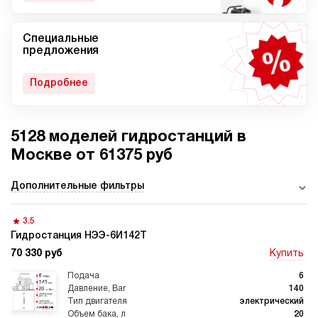
Специальные
Мобильные гидростанции
Гидростанции с ДВС
предложения
Подробнее
5128 моделей гидростанций в
Гидростанции с
Гидростанции высокого
пневмоприводом
давления c электроприводом
Москве от 61375 руб
Дополнительные фильтры
3.5
Ручные гидростанции
Гидростанции с двумя
насосами
Гидростанция НЭЭ-6И142Т
70 330 руб
Купить
6
140
электрический
20
Автоматические
Домкрат 100 тонн с