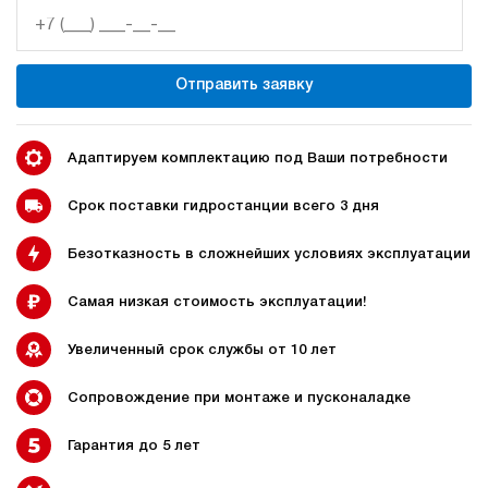
4.5
200
электрический
Отправить заявку
20
э/магнитный
4.9
Адаптируем комплектацию под Ваши потребности
Гидростанция НЭР-4,5И271Т
70 950 руб
Купить
Срок поставки гидростанции всего 3 дня
4.5
Безотказность в сложнейших условиях эксплуатации
270
электрический
10
Самая низкая стоимость эксплуатации!
ручной
Увеличенный срок службы от 10 лет
3.2
Гидростанция НЭР-4,5И281Т
Сопровождение при монтаже и пусконаладке
70 950 руб
Купить
Гарантия до 5 лет
4.5
280