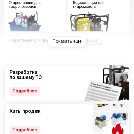
Гидростанции для
Гидростанции для
гидроприводов
гидромолота
Гидростанции для дровокола
Гидростанции
Показать еще
гидродомкратов
Разработка
по вашему ТЗ
Гидростанции для токарного
Мини гидростанции
станка
Подробнее
Хиты продаж
Малогабаритные
Компактные гидростанции
гидростанции
Подробнее