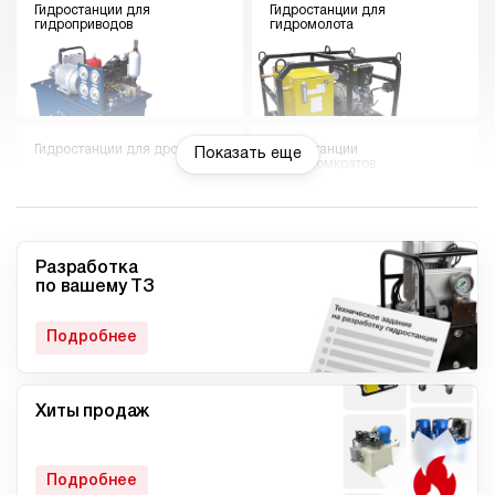
Гидростанции для
Гидростанции для
гидроприводов
гидромолота
Гидростанции для дровокола
Гидростанции
Показать еще
гидродомкратов
Разработка
по вашему ТЗ
Гидростанции для токарного
Мини гидростанции
станка
Подробнее
Хиты продаж
Малогабаритные
Компактные гидростанции
гидростанции
Подробнее