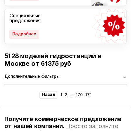
Специальные
Мобильные гидростанции
Гидростанции с ДВС
предложения
Подробнее
5128 моделей гидростанций в
Гидростанции с
Гидростанции высокого
пневмоприводом
давления c электроприводом
Москве от 61375 руб
Дополнительные фильтры
Ручные гидростанции
Гидростанции с двумя
Назад
...
1
2
170
171
насосами
Получите коммерческое предложение
от нашей компании.
Просто заполните
Автоматические
Домкрат 100 тонн с