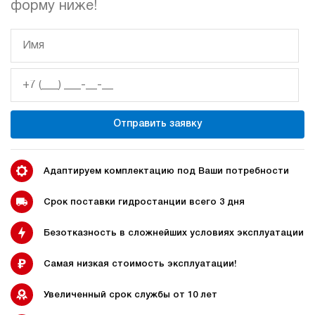
форму ниже!
гидростанции
гидростанцией
Гидростанция с домкратом
Гидростанции с домкратом
200 тонн
Отправить заявку
Адаптируем комплектацию под Ваши потребности
Гидростанции 220 Вольт
Гидростанции мощностью 5
кВт
Срок поставки гидростанции всего 3 дня
Безотказность в сложнейших условиях эксплуатации
Гидростанции для свай
Двухпоточные гидростанции
Самая низкая стоимость эксплуатации!
Увеличенный срок службы от 10 лет