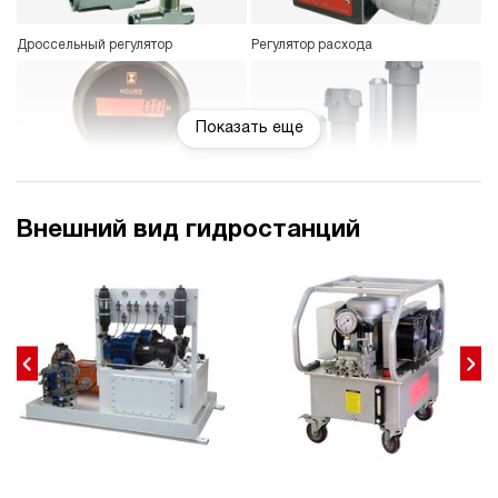
Дроссельный регулятор
Регулятор расхода
Показать еще
Счетчик моточасов
Фильтр напорный с индикатором
загрязнения
Внешний вид гидростанций
Гидравлический замок
Частотный преобразователь
Датчик давления
Блок управления 1-8
гидроинструментов