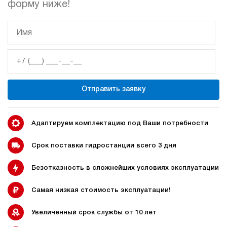
форму ниже!
гидростанции
гидростанцией
Гидростанция с домкратом
Гидростанции с домкратом
200 тонн
Отправить заявку
Адаптируем комплектацию под Ваши потребности
Гидростанции 220 Вольт
Гидростанции мощностью 5
кВт
Срок поставки гидростанции всего 3 дня
Безотказность в сложнейших условиях эксплуатации
Гидростанции для свай
Двухпоточные гидростанции
Самая низкая стоимость эксплуатации!
Увеличенный срок службы от 10 лет