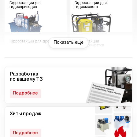
Гидростанции для
Гидростанции для
гидроприводов
гидромолота
Гидростанции для дровокола
Гидростанции
Показать еще
гидродомкратов
Разработка
по вашему ТЗ
Гидростанции для токарного
Мини гидростанции
станка
Подробнее
Хиты продаж
Малогабаритные
Компактные гидростанции
гидростанции
Подробнее