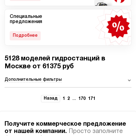
Специальные
Мобильные гидростанции
Гидростанции с ДВС
предложения
Подробнее
5128 моделей гидростанций в
Гидростанции с
Гидростанции высокого
пневмоприводом
давления c электроприводом
Москве от 61375 руб
Дополнительные фильтры
Ручные гидростанции
Гидростанции с двумя
Назад
...
1
2
170
171
насосами
Получите коммерческое предложение
от нашей компании.
Просто заполните
Автоматические
Домкрат 100 тонн с