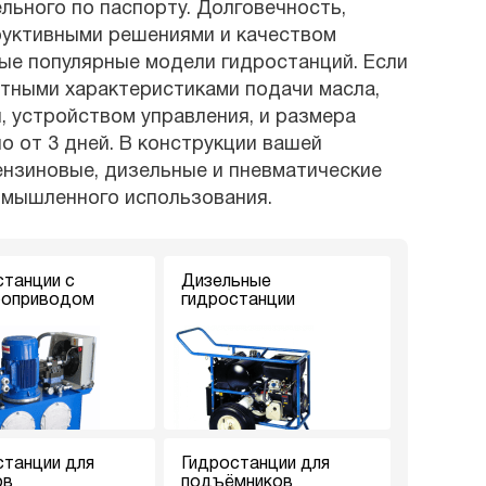
ьного по паспорту. Долговечность,
руктивными решениями и качеством
мые популярные модели гидростанций. Если
ртными характеристиками подачи масла,
, устройством управления, и размера
о от 3 дней. В конструкции вашей
ензиновые, дизельные и пневматические
омышленного использования.
станции с
Дизельные
роприводом
гидростанции
станции для
Гидростанции для
ов
подъёмников