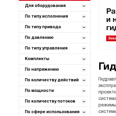
Для оборудования
По типу исполнения
По типу привода
По давлению
По типу управления
Комплекты
Ги
По напряжению
Гидрав
По количеству действий
эксплуа
По мощности
проект
система
По количеству потоков
режимы
системы
По сфере использования