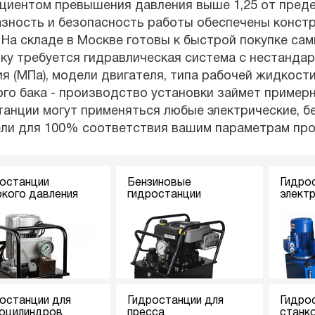
иентом превышения давления выше 1,25 от предел
азность и безопасность работы обеспечены конст
 На складе в Москве готовы к быстрой покупке са
ку требуется гидравлическая система с нестанда
я (МПа), модели двигателя, типа рабочей жидкости
го бака - производство установки займет примерн
анции могут применяться любые электрические, б
ели для 100% соответствия вашим параметрам пр
останции
Бензиновые
Гидро
кого давления
гидростанции
элект
останции для
Гидростанции для
Гидро
оцилиндров
пресса
станк