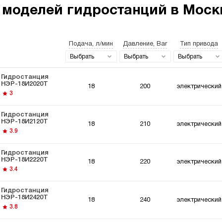
 моделей гидростанций в Москв
Подача, л/мин
Давление, Bar
Тип привода
останции 220
Гидростанции
Гидро
ьт
мощностью 5 кВт
Выбрать
Выбрать
Выбрать
Гидростанция
НЭР-18И2020Т
18
200
электрический
3
Гидростанция
НЭР-18И2120Т
18
210
электрический
останции для
Гидравлический
Гидро
3.9
мышленного
цилиндр с
Вольт
удования
гидростанцией
Гидростанция
НЭР-18И2220Т
18
220
электрический
3.4
Гидростанция
НЭР-18И2420Т
18
240
электрический
3.8
останции для
Гидростанции для
ки
толкателей