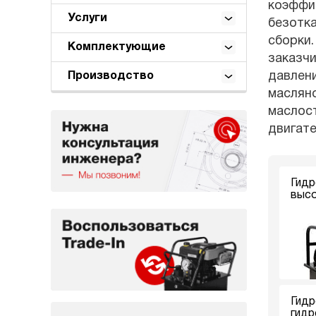
коэффиц
Услуги
безотк
сборки.
Комплектующие
заказчи
давлени
Производство
масляно
маслост
двигат
Гидр
высо
Гидр
гидр