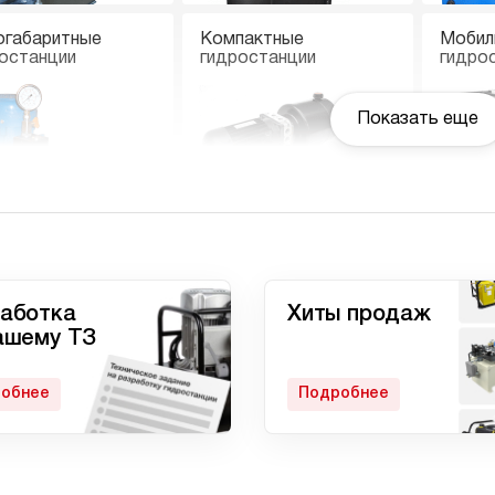
огабаритные
Компактные
Мобил
останции
гидростанции
гидро
Показать еще
останции с
Гидростанции
Ручны
вмоприводом
высокого давления c
электроприводом
аботка
Хиты продаж
ашему ТЗ
обнее
Подробнее
матические
Домкрат 100 тонн с
Гидро
останции
гидростанцией
с дом