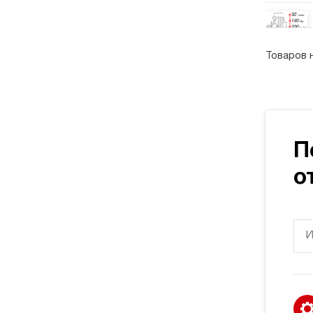
Товаров 
П
о