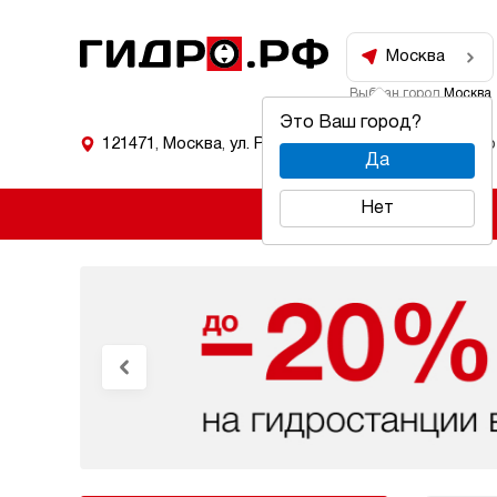
Москва
Выбран город
Москва
Это Ваш город?
121471
,
Москва
,
ул. Рябиновая 53
Режим работ
Да
Нет