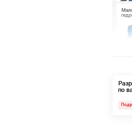
Мал
гидр
Гидр
пне
Разр
по в
Подр
Авто
гидр