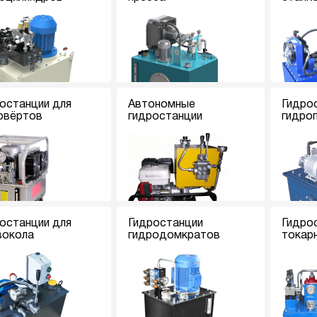
останции для
Автономные
Гидро
овёртов
гидростанции
гидро
останции для
Гидростанции
Гидро
вокола
гидродомкратов
токар