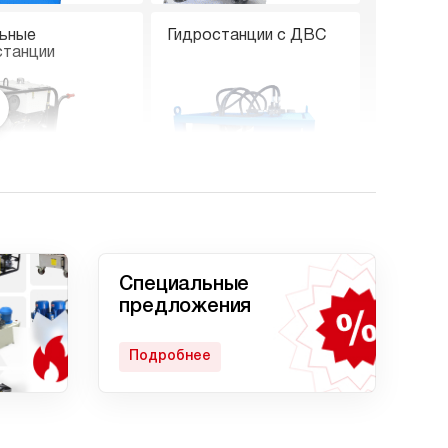
ьные
Гидростанции с ДВС
станции
е гидростанции
Гидростанции с двумя
насосами
Специальные
предложения
Подробнее
станция
Гидростанции с
кратом
домкратом 200 тонн