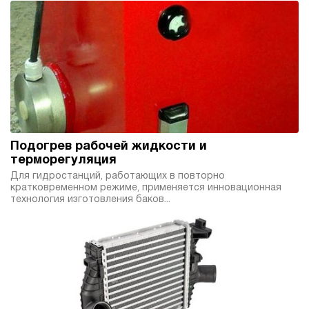
3.2
Гидростанция НДР-30И3510Т
913 404 руб
Купить
30
350
дизельный
100
ручной
Подогрев рабочей жидкости и
3.7
терморегуляция
Гидростанция НДР-60И1010Т
Для гидростанций, работающих в повторно
кратковременном режиме, применяется инновационная
919 200 руб
Купить
технология изготовления баков...
60
100
дизельный
100
ручной
3.1
Гидростанция НДР-60И1210Т