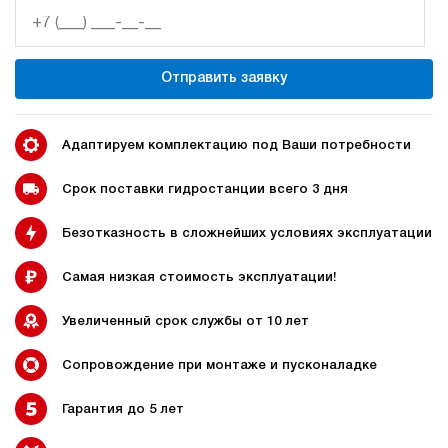
50
210
дизельный
Отправить заявку
100
ручной
4.9
Адаптируем комплектацию под Ваши потребности
Гидростанция НДР-50И2210Т
909 800 руб
Купить
Срок поставки гидростанции всего 3 дня
50
Безотказность в сложнейших условиях эксплуатации
220
дизельный
100
Самая низкая стоимость эксплуатации!
ручной
Увеличенный срок службы от 10 лет
3.2
Гидростанция НДР-30И3010Т
Сопровождение при монтаже и пусконаладке
913 404 руб
Купить
Гарантия до 5 лет
30
300