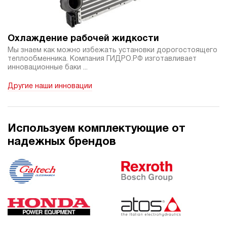
919 200 руб
Купить
60
120
Охлаждение рабочей жидкости
дизельный
Мы знаем как можно избежать установки дорогостоящего
100
теплообменника. Компания ГИДРО.РФ изготавливает
ручной
инновационные баки ...
Другие наши инновации
3
Гидростанция НДР-60И1410Т
919 200 руб
Купить
60
Используем комплектующие от
140
надежных брендов
дизельный
100
ручной
3.8
Гидростанция НДР-75И1010Т
919 200 руб
Купить
75