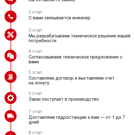
Вы оставляете заявку
дизельный
200
ручной
2 этап
С вами связывается инженер
Защитный каркас
Фильтр напорный с индикатором
загрязнения
4.3
3 этап
Гидростанция НДР-30И3120Т
Мы разрабатываем техническое решение вашей
933 025 руб
Купить
потребности
30
4 этап
310
Согласовываем техническое предложение с
Дроссельный регулятор
дизельный
вами
200
ручной
5 этап
Составляем договор и выставляем счет
на оплату
4.5
Гидростанция НДР-30И3220Т
6 этап
933 025 руб
Купить
Заказ поступает в производство
30
7 этап
320
Доставляем гидростанцию к вам — от 1 до 7
дизельный
дней
200
ручной
8 этап