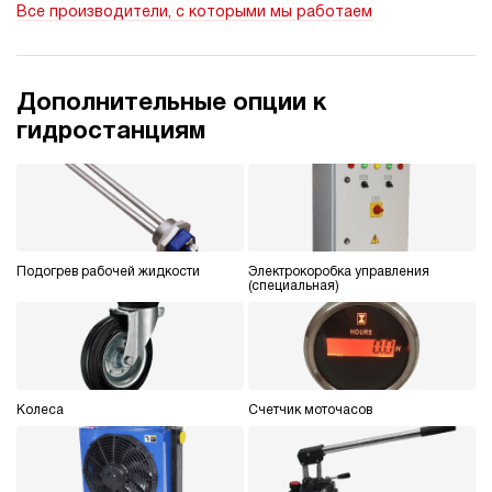
Все производители, с которыми мы работаем
ручной
4.3
Гидростанция НДР-30И3015Т
Дополнительные опции к
923 415 руб
Купить
гидростанциям
30
300
дизельный
150
ручной
Подогрев рабочей жидкости
Электрокоробка управления
3.7
(специальная)
Гидростанция НДР-30И3115Т
923 415 руб
Купить
30
310
дизельный
Колеса
Счетчик моточасов
150
ручной