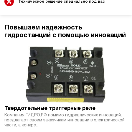
дизельный
Техническое решение специально под вас
100
ручной
3.4
Повышаем надежность
Гидростанция НДР-30И3110Т
гидростанций с помощью инноваций
913 404 руб
Купить
30
310
дизельный
100
ручной
4.2
Гидростанция НДР-30И3210Т
913 404 руб
Купить
30
Твердотельные триггерные реле
320
Компания ГИДРО.РФ помимо гидравлических инноваций,
дизельный
предлагает своим заказчикам инновации в электрической
100
части, а конкре...
ручной