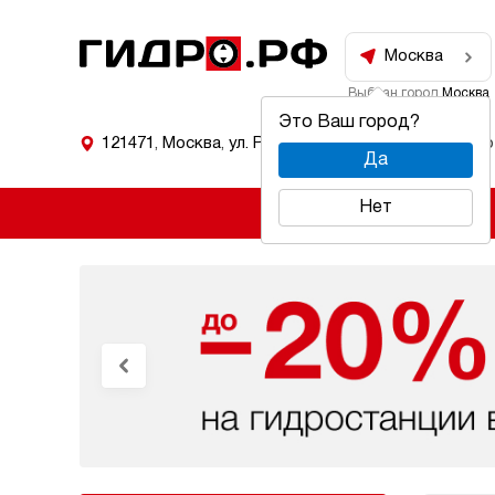
Москва
Выбран город
Москва
Это Ваш город?
121471
,
Москва
,
ул. Рябиновая 53
Режим работ
Да
Нет