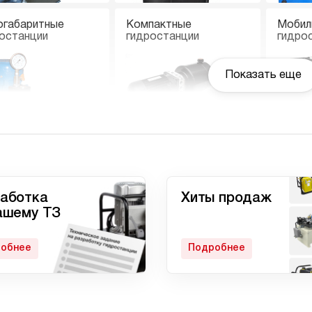
огабаритные
Компактные
Мобил
останции
гидростанции
гидро
Показать еще
останции с
Гидростанции
Ручны
вмоприводом
высокого давления c
электроприводом
аботка
Хиты продаж
ашему ТЗ
обнее
Подробнее
матические
Домкрат 100 тонн с
Гидро
останции
гидростанцией
с дом