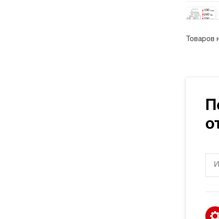
Товаров 
П
о