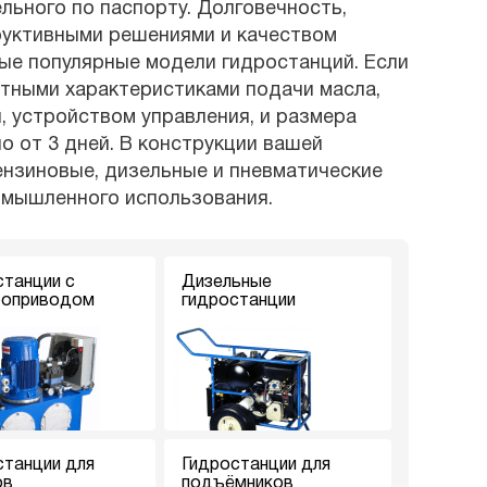
ьного по паспорту. Долговечность,
руктивными решениями и качеством
мые популярные модели гидростанций. Если
ртными характеристиками подачи масла,
, устройством управления, и размера
о от 3 дней. В конструкции вашей
ензиновые, дизельные и пневматические
омышленного использования.
станции с
Дизельные
роприводом
гидростанции
станции для
Гидростанции для
ов
подъёмников