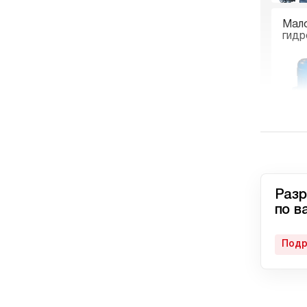
Мал
гидр
Гидр
пне
Разр
по в
Подр
Авто
гидр