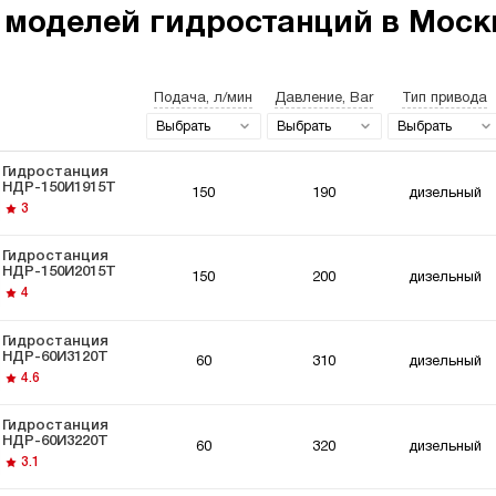
 моделей гидростанций в Москв
Подача, л/мин
Давление, Bar
Тип привода
останции 220
Гидростанции
Гидро
ьт
мощностью 5 кВт
Выбрать
Выбрать
Выбрать
Гидростанция
НДР-150И1915Т
150
190
дизельный
3
Гидростанция
НДР-150И2015Т
150
200
дизельный
останции для
Гидравлический
Гидро
4
мышленного
цилиндр с
Вольт
удования
гидростанцией
Гидростанция
НДР-60И3120Т
60
310
дизельный
4.6
Гидростанция
НДР-60И3220Т
60
320
дизельный
3.1
останции для
Гидростанции для
ки
толкателей