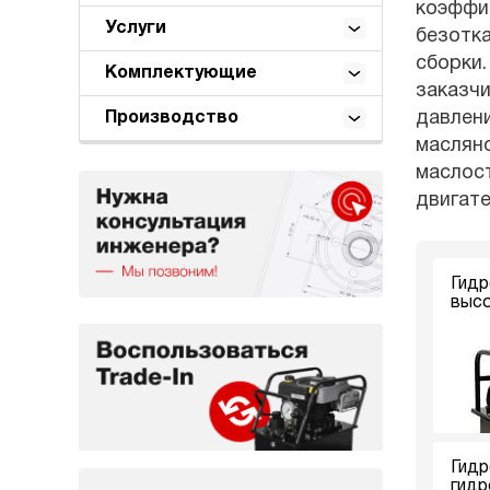
коэффиц
Услуги
безотк
сборки.
Комплектующие
заказчи
давлени
Производство
масляно
маслост
двигат
Гидр
высо
Гидр
гидр