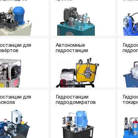
останции для
Автономные
Гидро
овёртов
гидростанции
гидро
останции для
Гидростанции
Гидро
вокола
гидродомкратов
токар