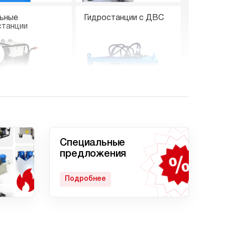
ьные
Гидростанции с ДВС
станции
е гидростанции
Гидростанции с двумя
насосами
Специальные
предложения
Подробнее
станция
Гидростанции с
кратом
домкратом 200 тонн