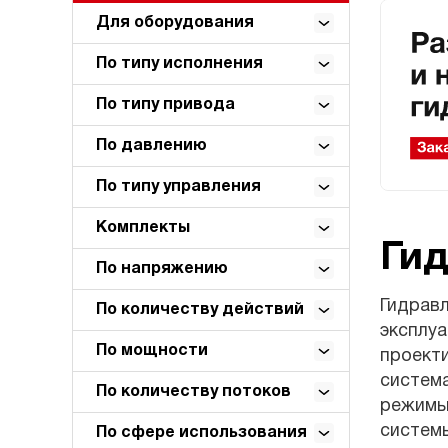
Для оборудования
По типу исполнения
По типу привода
По давлению
По типу управления
Комплекты
Ги
По напряжению
Гидрав
По количеству действий
эксплуа
По мощности
проект
система
По количеству потоков
режимы
системы
По сфере использования