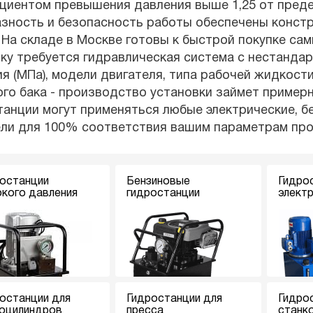
иентом превышения давления выше 1,25 от предел
азность и безопасность работы обеспечены конст
 На складе в Москве готовы к быстрой покупке са
ку требуется гидравлическая система с нестанда
я (МПа), модели двигателя, типа рабочей жидкости
го бака - производство установки займет примерн
анции могут применяться любые электрические, б
ели для 100% соответствия вашим параметрам пр
останции
Бензиновые
Гидро
кого давления
гидростанции
элект
останции для
Гидростанции для
Гидро
оцилиндров
пресса
станк