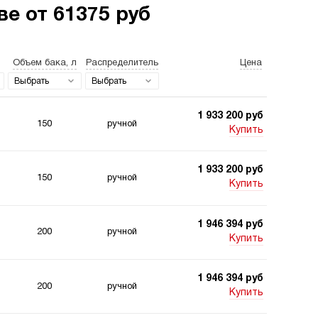
е от 61375 руб
Объем бака, л
Распределитель
Цена
станции для свай
Двухпоточные
гидростанции
Выбрать
Выбрать
1 933 200 руб
150
ручной
Купить
1 933 200 руб
150
ручной
станции 220
Гидростанции для
Купить
 для подъемника
шахт
1 946 394 руб
200
ручной
Купить
1 946 394 руб
200
ручной
Купить